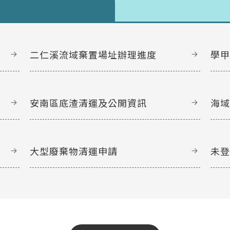
二仁溪流域棄置場址辦理進度
學
安南區底渣清運及公開資訊
海
大型廢棄物清運申請
未
文