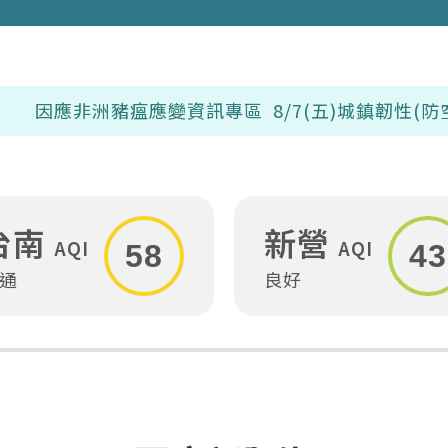
瘟應變資訊專區
8/7(五)城鎮韌性(防空演習)，
台南
新營
AQI
AQI
58
43
通
良好