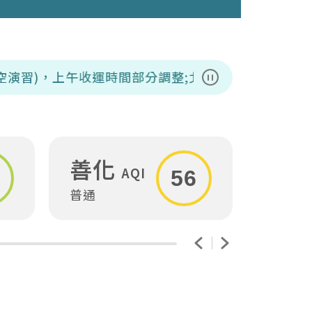
上午收運時間部分調整;北區、東區、南區、下營、中西、
暫停播放
善化
安
AQI
56
普通
普通