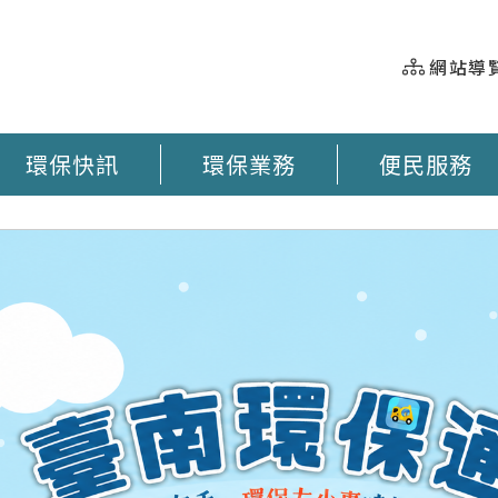
網站導
環保快訊
環保業務
便民服務
握 垃圾車即時動態 臺南市奉茶地圖 大型廢棄物清運 