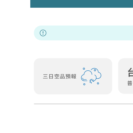
因應非洲豬
三日空品預報
普