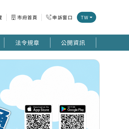
覽
市府首頁
申訴窗口
TW
法令規章
公開資訊
微型感測器地圖 臺南市公廁地圖 回收站地圖網
預防登革熱