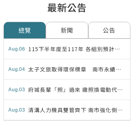
最新公告
總覽
新聞
公告
115下半年度至117年 各組別預計出
Aug
06
缺員額表
太子文旅取得環保標章 南市永續旅
Aug
04
宿達22家
府城長輩「照」過來 繳照換電動代步
Aug
03
最高補助8,000元
清溝人力機具雙管齊下 南市強化側溝
Aug
03
清疏效能