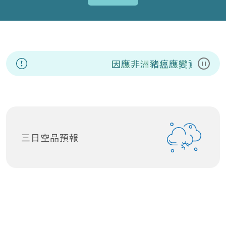
因應非洲豬瘟應變資訊專區
暫停
三日空品預報