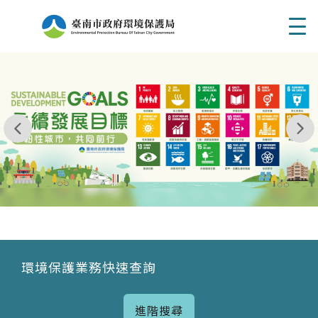
Men
我玩 耶一耶一耶 台南市東区府東街41巷6號 06 - 2
永續發展目標
環境保護業務快速查詢
進階搜尋