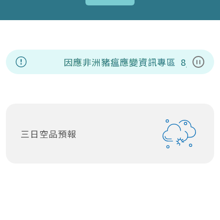
因應非洲豬瘟應變資訊專區
8/7(五
暫停
三日空品預報