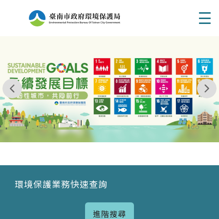
Men
我玩 耶一耶一耶 台南市東区府東街41巷6號 06 - 2
永續發展目標
環境保護業務快速查詢
進階搜尋