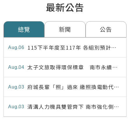
最新公告
總覽
新聞
公告
115下半年度至117年 各組別預計出
Aug
06
缺員額表
太子文旅取得環保標章 南市永續旅
Aug
04
宿達22家
府城長輩「照」過來 繳照換電動代步
Aug
03
最高補助8,000元
清溝人力機具雙管齊下 南市強化側溝
Aug
03
清疏效能