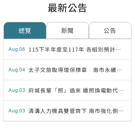
最新公告
總覽
新聞
公告
115下半年度至117年 各組別預計出
Aug
06
缺員額表
太子文旅取得環保標章 南市永續旅
Aug
04
宿達22家
府城長輩「照」過來 繳照換電動代步
Aug
03
最高補助8,000元
清溝人力機具雙管齊下 南市強化側溝
Aug
03
清疏效能