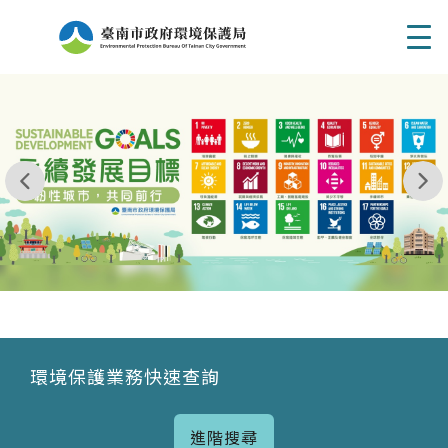
Men
我玩 耶一耶一耶 台南市東区府東街41巷6號 06 - 2
永續發展目標
環境保護業務快速查詢
進階搜尋