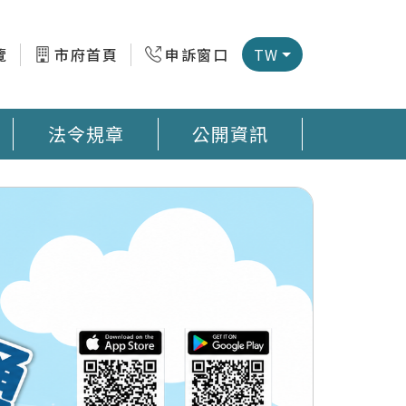
覽
市府首頁
申訴窗口
TW
法令規章
公開資訊
微型感測器地圖 臺南市公廁地圖 回收站地圖網
預防登革熱