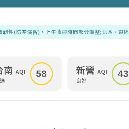
演習)，上午收運時間部分調整;北區、東區、南區、下營
台南
新營
AQI
AQI
58
43
通
良好