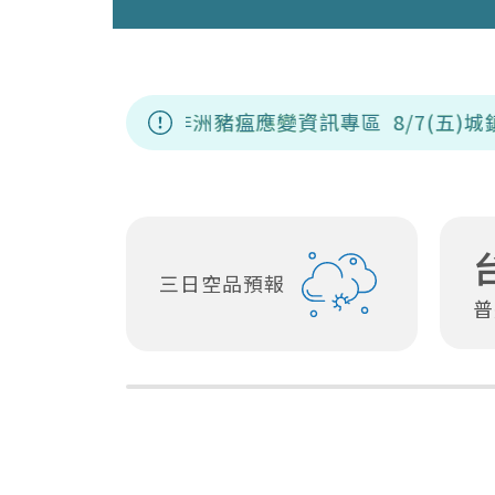
非洲豬瘟應變資訊專區
8/7(五)城鎮韌性(防空
三日空品預報
普