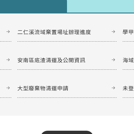
二仁溪流域棄置場址辦理進度
學
安南區底渣清運及公開資訊
海
大型廢棄物清運申請
未
文