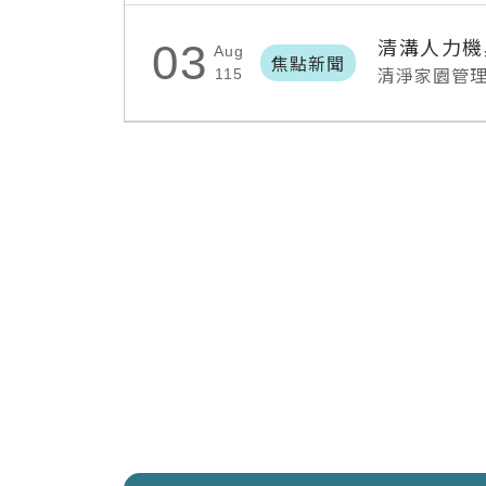
清溝人力機
03
Aug
焦點新聞
清淨家園管
115