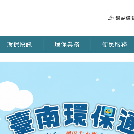
網站導
環保快訊
環保業務
便民服務
握 垃圾車即時動態 臺南市奉茶地圖 大型廢棄物清運 