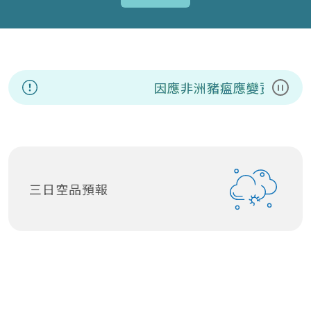
因應非洲豬瘟應變資訊專區
暫停
三日空品預報