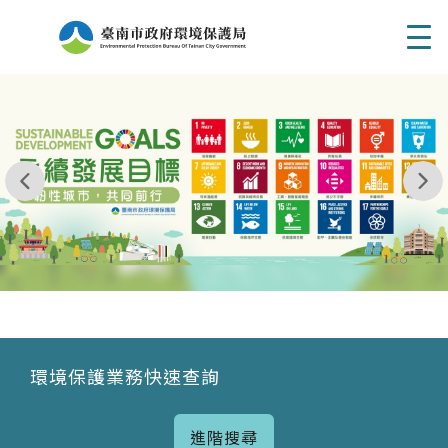
Men
我玩 耶一耶一耶 台南市東区府東街41巷6號 06 - 2
永續發展目標
環境保護業務快速查詢
進階搜尋