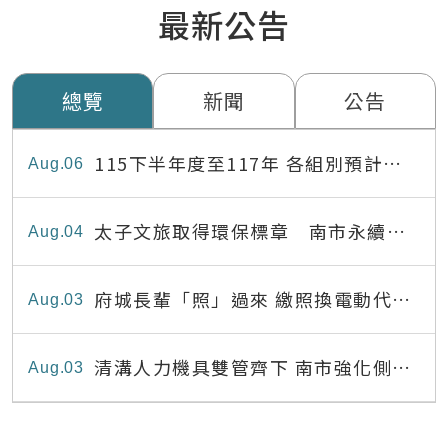
最新公告
總覽
新聞
公告
115下半年度至117年 各組別預計出
Aug
06
缺員額表
太子文旅取得環保標章 南市永續旅
Aug
04
宿達22家
府城長輩「照」過來 繳照換電動代步
Aug
03
最高補助8,000元
清溝人力機具雙管齊下 南市強化側溝
Aug
03
清疏效能