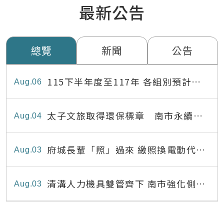
最新公告
總覽
新聞
公告
115下半年度至117年 各組別預計出
Aug
06
缺員額表
太子文旅取得環保標章 南市永續旅
Aug
04
宿達22家
府城長輩「照」過來 繳照換電動代步
Aug
03
最高補助8,000元
清溝人力機具雙管齊下 南市強化側溝
Aug
03
清疏效能