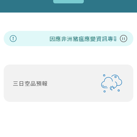
因應非洲豬瘟應變資訊專區
暫停
三日空品預報