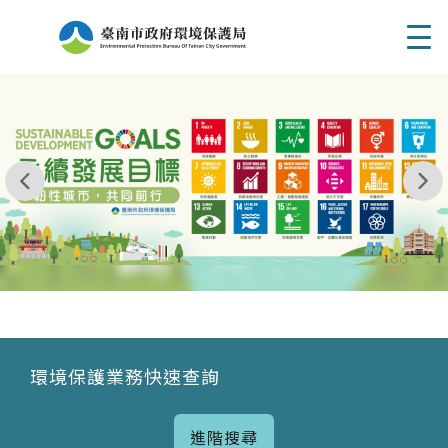
Men
我玩 耶一耶一耶 台南市東区府東街41巷6號 06 - 2
永續發展目標
環境保護業務快速查詢
進階搜尋