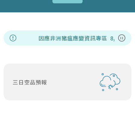
因應非洲豬瘟應變資訊專區
8/7(五
暫停
三日空品預報