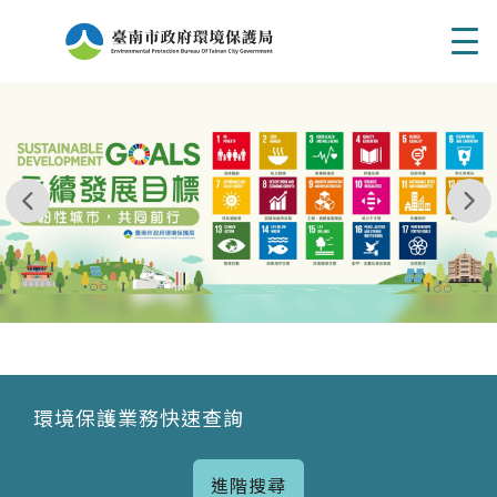
Men
我玩 耶一耶一耶 台南市東区府東街41巷6號 06 - 2
永續發展目標
環境保護業務快速查詢
進階搜尋