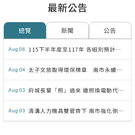
最新公告
總覽
新聞
公告
115下半年度至117年 各組別預計出
Aug
06
缺員額表
太子文旅取得環保標章 南市永續旅
Aug
04
宿達22家
府城長輩「照」過來 繳照換電動代步
Aug
03
最高補助8,000元
清溝人力機具雙管齊下 南市強化側溝
Aug
03
清疏效能