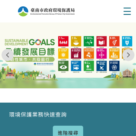
Men
我玩 耶一耶一耶 台南市東区府東街41巷6號 06 - 2
永續發展目標
環境保護業務快速查詢
進階搜尋