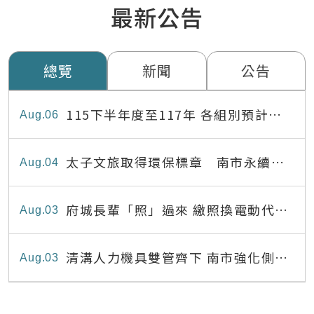
最新公告
總覽
新聞
公告
115下半年度至117年 各組別預計出
Aug
06
缺員額表
太子文旅取得環保標章 南市永續旅
Aug
04
宿達22家
府城長輩「照」過來 繳照換電動代步
Aug
03
最高補助8,000元
清溝人力機具雙管齊下 南市強化側溝
Aug
03
清疏效能