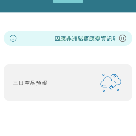
因應非洲豬瘟應變資訊專區
暫停
三日空品預報