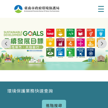
Men
我玩 耶一耶一耶 台南市東区府東街41巷6號 06 - 2
永續發展目標
環境保護業務快速查詢
進階搜尋