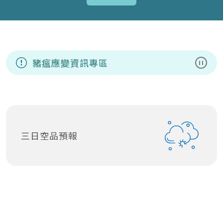
應非洲豬瘟應變資訊專區
暫停
三日空品預報