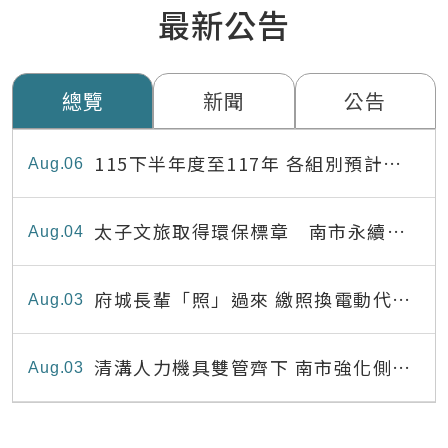
最新公告
總覽
新聞
公告
115下半年度至117年 各組別預計出
Aug
06
缺員額表
太子文旅取得環保標章 南市永續旅
Aug
04
宿達22家
府城長輩「照」過來 繳照換電動代步
Aug
03
最高補助8,000元
清溝人力機具雙管齊下 南市強化側溝
Aug
03
清疏效能