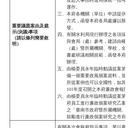
度起人事招聘進用採統一招考
運作。
三、本府各機關（單位）申請提供
方式，函發本府各局處據以辦
重要議題案由及裁
發。
示(決議)事項
四、有關水利局現行辦理之各項採
（請以條列簡要敘
與會局（處）參考，建請由權
明）
（處）暨所屬機關、學校，全
書處研議相關規範，函發本府
辦理。
五、由楊委員永年臨時動議提案第
備一個重要政風個案資料，並
所提案例也可以全國性，如其
101年度召開之本府廉政會報
六、由楊委員永年臨時動議提案第
府員工進行廉政個案研究乙案
之「臺南市政府暨所屬機關、
鼓勵進行廉政個案研究之市府
有關本次會報裁指示事項，業以臺南市