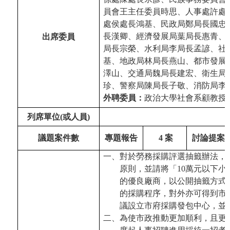
員會王主任委員時思、人事處許處
處侯處長鴻基、民政局鄭局長國忠
長漢卿、經濟發展局葉局長惠青、
出席委員
局長宗榮、水利局李局長孟諺、社
基、地政局林局長燕山、都市發展
澤山、交通局魏局長建宏、衛生局
珍、警察局陳局長子敬、消防局李
外聘委員：
政治大學社會系顧教授
列席單位(或人員)
議題案件數
專題報告
4
案
討論提案
一、對於勞務採購評選抽籤辦法，
原則，並請將「10萬元以下
的優良廠商，以公開抽籤方式
的採購程序，對外亦可得到市
議設立市府採購發包中心，並於
二、為使市政推動更加順利，且更符