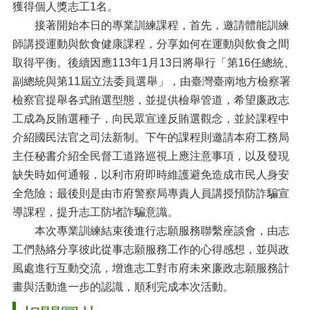
獲得個人獎志工1名。
接著開始本日的專業訓練課程，首先，邀請體能訓練
師講授運動與飲食健康課程，分享如何在運動與飲食之間
取得平衡。後續因應113年1月13日將舉行「第16任總統、
副總統與第11屆立法委員選舉」，由臺灣臺南地方檢察署
檢察官提舉各式賄選型態，並提供檢舉管道，希望廉政志
工成為反賄選種子，向民眾宣達反賄選觀念，並於課程中
介紹國民法官之司法新制。下午的課程則邀請本府工務局
主任秘書介紹全民督工道路巡視上應注意事項，以及發現
缺失時如何通報，以利市府即時維護避免造成市民人身安
全危險；最後則是由市府警察局專責人員講授預防詐騙宣
導課程，提升志工防堵詐騙意識。
本次專業訓練結束後進行志願服務聯繫座談會，由志
工們熱絡分享彼此從事志願服務工作的心得感想，並與政
風處進行互動交流，增進志工對市府未來廉政志願服務計
畫與活動進一步的認識，順利完成本次活動。