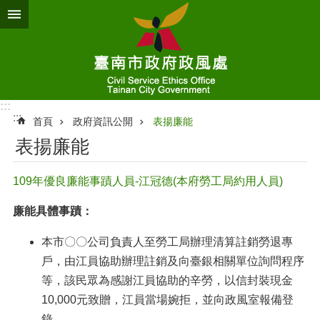
跳到主要內容區塊
:::
:::
首頁
政府資訊公開
表揚廉能
表揚廉能
109年優良廉能事蹟人員-江冠德(本府勞工局約用人員)
廉能具體事蹟：
本市〇〇公司負責人至勞工局辦理清算註銷勞退專
戶，由江員協助辦理註銷及向臺銀相關單位詢問程序
等，該民眾為感謝江員協助的辛勞，以信封裝現金
10,000元致贈，江員當場婉拒，並向政風室報備登
錄。