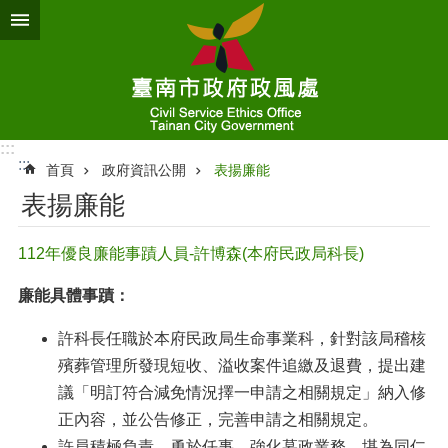
跳到主要內容區塊
:::
:::
首頁
政府資訊公開
表揚廉能
表揚廉能
112年優良廉能事蹟人員-許博森(本府民政局科長)
廉能具體事蹟：
許科長任職於本府民政局生命事業科，針對該局稽核
殯葬管理所發現短收、溢收案件追繳及退費，提出建
議「明訂符合減免情況擇一申請之相關規定」納入修
正內容，並公告修正，完善申請之相關規定。
許員積極負責，勇於任事，強化墓政業務，堪為同仁