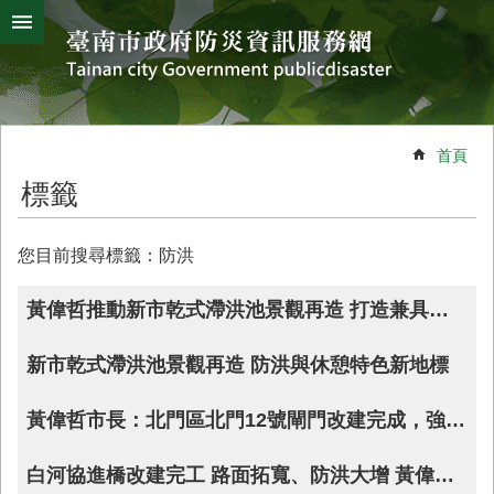
搜
跳到主要內容區塊
尋
進
階
搜
熱
颱
地
風
震
門
尋
關
首頁
鍵
災
標籤
字
害
防
救
您目前搜尋標籤：防洪
辦
公
黃偉哲推動新市乾式滯洪池景觀再造 打造兼具防洪與休憩特色新地標
室
簡
新市乾式滯洪池景觀再造 防洪與休憩特色新地標
介
災
黃偉哲市長：北門區北門12號閘門改建完成，強化防洪效能
防
新
白河協進橋改建完工 路面拓寬、防洪大增 黃偉哲：安全宜居再升級
聞