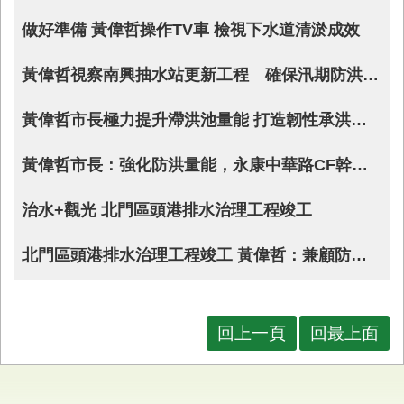
業
做好準備 黃偉哲操作TV車 檢視下水道清淤成效
務
專
黃偉哲視察南興抽水站更新工程 確保汛期防洪無虞
區
便
黃偉哲市長極力提升滯洪池量能 打造韌性承洪城市守護家園安全
民
服
黃偉哲市長：強化防洪量能，永康中華路CF幹線第三期克服管線障礙加速推進工程
務
治水+觀光 北門區頭港排水治理工程竣工
網
站
導
北門區頭港排水治理工程竣工 黃偉哲：兼顧防洪安全與濕地生態共創雙贏
覽
回
首
回上一頁
回最上面
頁
市
府