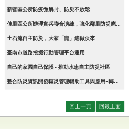
業
新營區公所防疫微解封、防災不放鬆
務
專
佳里區公所辦理實兵聯合演練，強化鄰里防災應變能力及跨區救護資源支援調度
區
便
土石流自主防災，大家「龍」總做伙來
民
服
臺南市道路挖掘行動管理平台運用
務
自己的家園自己保護 - 推動水患自主防災社區
網
站
導
整合防災資訊開發輻災管理輔助工具與應用−轉載國家災害防救科技中心災害防救電子報第204期(PDF)
覽
回
首
回上一頁
回最上面
頁
市
府