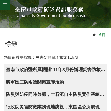
搜
跳到主要內容區塊
尋
進
階
搜
熱
颱
地
風
震
門
尋
關
首頁
鍵
災
標籤
字
害
防
救
您目前搜尋標籤：災害防救電子報第116期
辦
公
臺南市政府暨所屬機關111年8月份辦理災害防救業務大事紀
室
簡
將軍區三防兩護關懷宣導活動
介
災
防災與防疫同時兼顧，土石流自主防災實作演練檢驗社區向心力
防
新
行政院災害防救業務現地訪視，東區區公所展現基層防災實力
聞