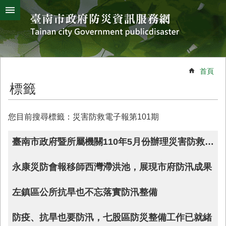
搜
跳到主要內容區塊
尋
進
階
搜
熱
颱
地
風
震
門
尋
關
首頁
鍵
災
標籤
字
害
防
救
您目前搜尋標籤：災害防救電子報第101期
辦
公
臺南市政府暨所屬機關110年5月份辦理災害防救業務大事紀
室
簡
永康災防會報移師西灣滯洪池，展現市府防汛成果
介
災
左鎮區公所抗旱也不忘落實防汛整備
防
新
防疫、抗旱也要防汛，七股區防災整備工作已就緒
聞