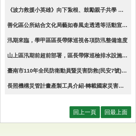
業
《波力救援小英雄》向下紮根、鼓勵親子共學 消防局結合慈濟基金會推動防災教育
務
專
善化區公所結合文化局藝如春風走透透等活動宣導防救災知識，提升民眾防災意識
區
便
汛期來臨，學甲區區長帶隊巡視各項防汛整備進度
民
服
山上區汛期前超前部署，區長帶隊巡檢排水設施與土石流潛勢區全方位關懷訪視水災保全戶
務
臺南市110年全民防衛動員暨災害防救(民安7號)演習於白河市區封街舉辦，驗證全民防衛軍民一心、 提升全民抗災耐災能力
網
站
導
長照機構災管計畫產製工具介紹-轉載國家災害防救科技中心災害防救電子報第190期(PDF)
覽
回
首
回上一頁
回最上面
頁
市
府