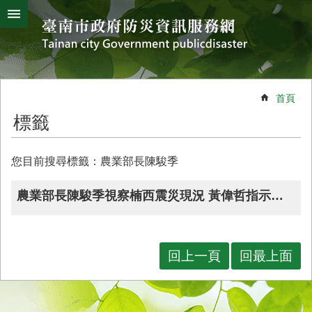
搜
跳到主要內容區塊
尋
進
階
搜
熱
颱
地
風
震
門
尋
關
首頁
鍵
災
標籤
字
害
防
救
您目前搜尋標籤：農業部長陳駿季
辦
公
農業部長陳駿季視察楠西震災現況 黃偉哲指示加速協助農民復耕復建
室
簡
介
回上一頁
回最上面
災
防
新
聞