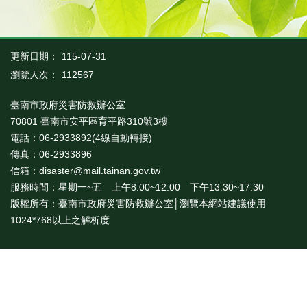
業
務
專
更新日期：
115-07-31
區
瀏覽人次：
112567
便
民
臺南市政府災害防救辦公室
服
70801 臺南市安平區育平路310號3樓
務
電話：06-2933892(4線自動轉接)
傳真：06-2933896
網
信箱：disaster@mail.tainan.gov.tw
站
服務時間：星期一~五 上午8:00~12:00 下午13:30~17:30
導
版權所有：臺南市政府災害防救辦公室│瀏覽本網站建議使用
覽
1024*768以上之解析度
回
首
頁
市
府