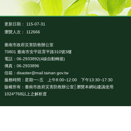
業
務
專
更新日期：
115-07-31
區
瀏覽人次：
112666
便
民
臺南市政府災害防救辦公室
服
70801 臺南市安平區育平路310號3樓
務
電話：06-2933892(4線自動轉接)
傳真：06-2933896
網
信箱：disaster@mail.tainan.gov.tw
站
服務時間：星期一~五 上午8:00~12:00 下午13:30~17:30
導
版權所有：臺南市政府災害防救辦公室│瀏覽本網站建議使用
覽
1024*768以上之解析度
回
首
頁
市
府