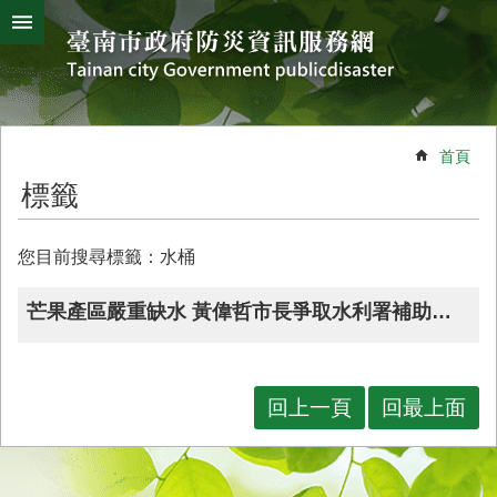
搜
跳到主要內容區塊
尋
進
階
搜
熱
颱
地
風
震
門
尋
關
首頁
鍵
災
標籤
字
害
防
救
您目前搜尋標籤：水桶
辦
公
芒果產區嚴重缺水 黃偉哲市長爭取水利署補助水車經費獲正面回應
室
簡
介
回上一頁
回最上面
災
防
新
聞