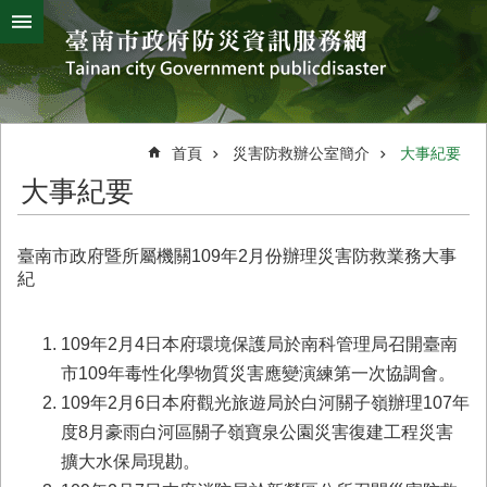
搜
跳到主要內容區塊
尋
進
階
搜
熱
颱
地
風
震
門
尋
關
首頁
災害防救辦公室簡介
大事紀要
鍵
災
大事紀要
字
害
防
救
臺南市政府暨所屬機關109年2月份辦理災害防救業務大事
辦
紀
公
室
簡
109年2月4日本府環境保護局於南科管理局召開臺南
介
市109年毒性化學物質災害應變演練第一次協調會。
109年2月6日本府觀光旅遊局於白河關子嶺辦理107年
災
防
度8月豪雨白河區關子嶺寶泉公園災害復建工程災害
新
擴大水保局現勘。
聞