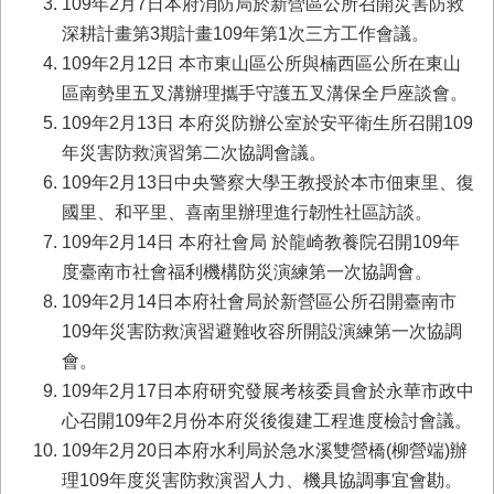
109年2月7日本府消防局於新營區公所召開災害防救
業
深耕計畫第3期計畫109年第1次三方工作會議。
務
109年2月12日 本市東山區公所與楠西區公所在東山
專
區南勢里五叉溝辦理攜手守護五叉溝保全戶座談會。
區
109年2月13日 本府災防辦公室於安平衛生所召開109
便
年災害防救演習第二次協調會議。
民
109年2月13日中央警察大學王教授於本市佃東里、復
服
務
國里、和平里、喜南里辦理進行韌性社區訪談。
109年2月14日 本府社會局 於龍崎教養院召開109年
網
度臺南市社會福利機構防災演練第一次協調會。
站
109年2月14日本府社會局於新營區公所召開臺南市
導
覽
109年災害防救演習避難收容所開設演練第一次協調
會。
回
109年2月17日本府研究發展考核委員會於永華市政中
首
頁
心召開109年2月份本府災後復建工程進度檢討會議。
109年2月20日本府水利局於急水溪雙營橋(柳營端)辦
市
理109年度災害防救演習人力、機具協調事宜會勘。
府