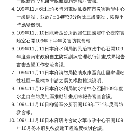
一線新市段瓦斯管線氣爆精進檢討會議。
業
109年11月6日上午6時閃電颱風臺南市災害應變中心
務
一級開設，並於7日14時30分解除三級開設，恢復平
專
時應變機制。
區
109年11月10日龍崎區公所於歸仁區國震中心臺南實
便
驗室召開109年下半年災害防救會報。
民
109年11月11日本府水利局於民治市政中心召開109
服
務
年度臺南市政府自主防災訓練管理執行計畫成果報告
書審查暨工作交流會議。
網
109年11月11日本府消防局協助永康區崑山里辦理韌
站
性社區一星標章申請之震災模擬推演說明。
導
覽
109年11月12日本府水利局於水情中心召開109年度
水患自主防災社區推動計畫期末報告審查會議。
回
109年11月16日柳營區公所召開109年下半年災害防
首
頁
救會報。
109年11月18日本府研考會於永華市政中心召開109
市
年10月份本府災後復建工程進度檢討會議。
府