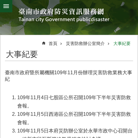
搜
跳到主要內容區塊
尋
進
階
搜
熱
颱
地
風
震
門
尋
關
首頁
災害防救辦公室簡介
大事紀要
鍵
災
大事紀要
字
害
防
救
臺南市政府暨所屬機關109年11月份辦理災害防救業務大事
辦
紀
公
室
簡
109年11月4日七股區公所召開109年下半年災害防救
介
會報。
109年11月5日西港區公所召開109年下半年災害防救
災
防
會報。
新
109年11月5日本府災防辦公室於永華市政中心召開台
聞