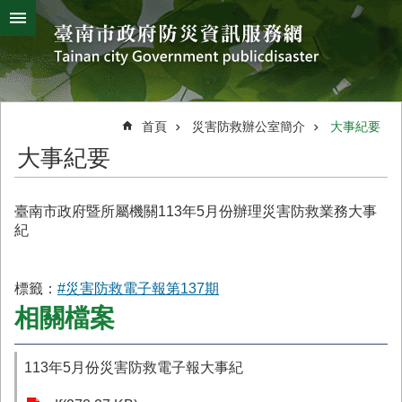
搜
跳到主要內容區塊
尋
進
階
搜
熱
颱
地
風
震
門
尋
關
首頁
災害防救辦公室簡介
大事紀要
鍵
災
大事紀要
字
害
防
救
臺南市政府暨所屬機關113年5月份辦理災害防救業務大事
辦
紀
公
室
簡
標籤：
#災害防救電子報第137期
介
相關檔案
災
防
113年5月份災害防救電子報大事紀
新
聞