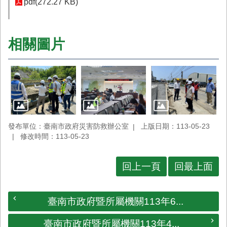
pdf(272.27 KB)
業
務
專
相關圖片
區
便
民
服
務
網
發布單位：臺南市政府災害防救辦公室
上版日期：113-05-23
站
修改時間：113-05-23
導
覽
回上一頁
回最上面
回
首
頁
臺南市政府暨所屬機關113年6...
市
府
臺南市政府暨所屬機關113年4...