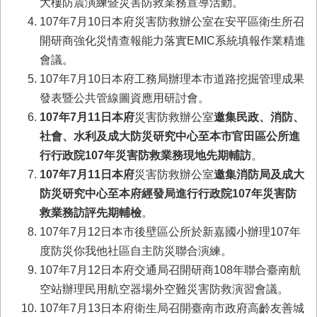
大樓防震演練暨災害防救業務宣導活動。
業
107年7月10日本府災害防救辦公室在安平區衛生所召
務
開研商強化災情查報能力落實EMIC系統填報作業精進
專
會議。
區
107年7月10日本府工務局辦理本市道路挖掘管理成果
便
發表暨公共管線圖資應用研討會。
民
107
年7月11日本府
災害防救辦公室
邀集民政、消防、
服
務
社會、水利及成大防災研究中心至本市官田區公所進
行行政院107年災害防救業務現地先期輔訪
。
網
107
年7月11日本府
災害防救辦公室
邀集消防局及成大
站
防災研究中心至本府經發局進行行政院107年災害防
導
覽
救業務訪評先期輔檢
。
107年7月12日本市後壁區公所於新嘉國小辦理107年
回
度防災你我他社區自主防災聯合演練。
首
頁
107年7月12日本府交通局召開研商108年聯合臺南航
空站辦理民用航空器場外空難災害防救演習會議。
市
107年7月13日本府衛生局召開臺南市政府高齡友善城
府