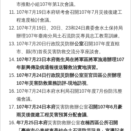
首
市推動小組107年第1次會議。
頁
107年7月19日本府研考會召開107年7月災後復建工
程進度檢討會議。
107年7月19日、20日、23和24日農委會水土保持局
辦理107年臺南分局土石流防災專員志工教育訓練。
107年7月20日行政院災防辦
公室
召開107年度直轄
市、縣(市)首長災害防救交流分享座談會。
107
年7月23日本府衛生局在將軍區將軍漁港辦理107
年新興傳染病通報後送醫救治實地演習
。
107
年7月24日行政院災防辦公室至官田區公所辦理
107年災害防救業務訪評-現地訪視
。
107年7月24日本府水利局召開107年度7月份防汛整
備會議。
107
年7月24日本府
災害防救辦公室
召開107年6月豪
雨災後復建工程災害預算分配會議
。
年7月25日本府
災害防救辦公室
在楠西區公所召開
「臺南市公車候車亭結合土石流防災訊息」宣導記者