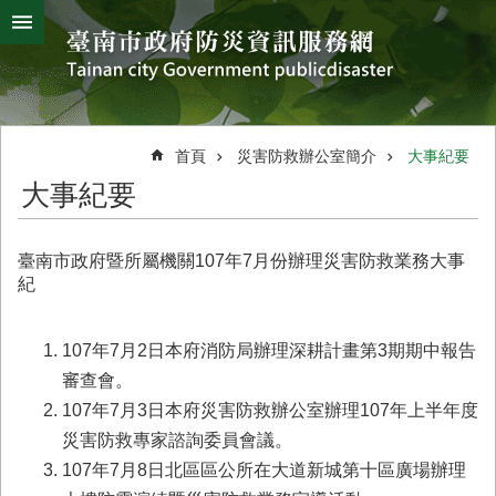
搜
跳到主要內容區塊
尋
進
階
搜
熱
颱
地
風
震
門
尋
關
首頁
災害防救辦公室簡介
大事紀要
鍵
災
大事紀要
字
害
防
救
臺南市政府暨所屬機關107年7月份辦理災害防救業務大事
辦
紀
公
室
簡
107年7月2日本府消防局辦理深耕計畫第3期期中報告
介
審查會。
107年7月3日本府災害防救辦公室辦理107年上半年度
災
防
災害防救專家諮詢委員會議。
新
107年7月8日北區區公所在大道新城第十區廣場辦理
聞