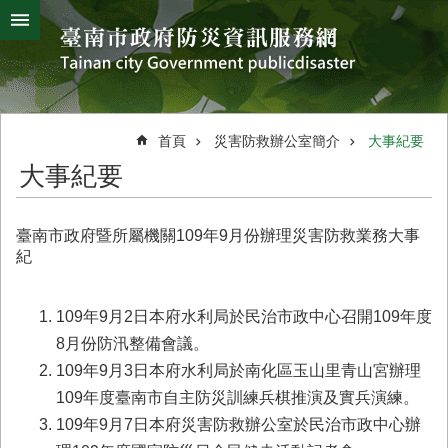
搜
跳到主要內容區塊
尋
進
階
搜
熱
颱
地
風
震
門
尋
關
首頁
災害防救辦公室簡介
大事紀要
鍵
災
大事紀要
字
害
防
救
臺南市政府暨所屬機關109年9月份辦理災害防救業務大事
辦
紀
公
室
簡
109年9月2日本府水利局於民治市政中心召開109年度
介
8月份防汛整備會議。
109年9月3日本府水利局於南化區玉山里青山宮辦理
災
防
109年度臺南市自主防災訓練兵棋推演及實兵演練。
新
109年9月7日本府災害防救辦公室於民治市政中心辦
聞