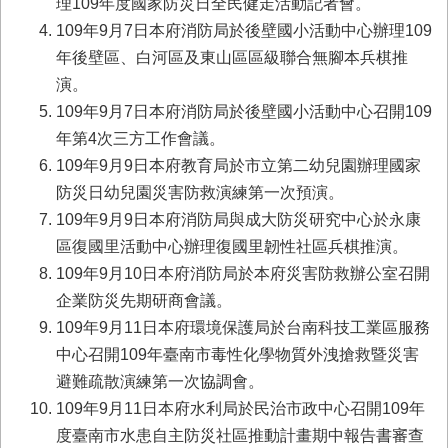
理109年度國家防災日全民健走活動記者會。
業
109年9月7日本府消防局於後壁國小活動中心辦理109
務
年後壁區、白河區及東山區區級聯合無腳本兵棋推
專
演。
區
109年9月7日本府消防局於後壁國小活動中心召開109
便
年第4次三方工作會議。
民
109年9月9日本府教育局於市立第二幼兒園辦理國家
服
務
防災日幼兒園災害防救演練第一次預演。
109年9月9日本府消防局與成大防災研究中心於永康
網
區復國里活動中心辦理復國里韌性社區兵棋推演。
站
109年9月10日本府消防局於本府災害防救辦公室召開
導
覽
企業防災先期研商會議。
109年9月11日本府環境保護局於台南科技工業區服務
回
中心召開109年臺南市毒性化學物質外洩搶救暨災害
首
頁
避難疏散演練第一次協調會。
109年9月11日本府水利局於民治市政中心召開109年
市
度臺南市水患自主防災社區推動計畫期中報告書審查
府