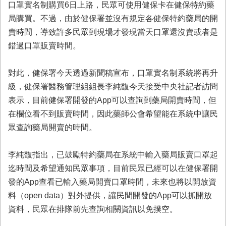
口罩實名制購買6日上路，民眾可使用健保卡在健保特約藥
業
局購買。不過，由於健保署並沒有規定各健保特約藥局的開
務
賣時間，導致許多民眾到現場才發現當天口罩還沒賣或者是
專
區
錯過口罩販賣時間。
便
對此，健保署今天透過新聞稿宣布，口罩實名制系統將再升
民
服
級，健保署醫務管理組組長李純馥今天接受中央社記者訪問
務
表示，目前健保署開發的App可以查詢到藥局開賣時間，但
在欄位看不到販賣時間，因此藥師公會希望能在系統中讓民
網
眾查詢藥局開賣的時間。
站
導
覽
李純馥指出，已鼓勵特約藥局在系統中輸入藥局販賣口罩起
迄時間及希望通知民眾事項，目前民眾已經可以在健保署開
回
首
發的App查看已輸入藥局開賣口罩時間，未來也將以開放資
頁
料（open data）對外提供，讓民間開發的App可以抓開放
資料，民眾在排隊前先查詢相關資訊以免撲空。
市
府