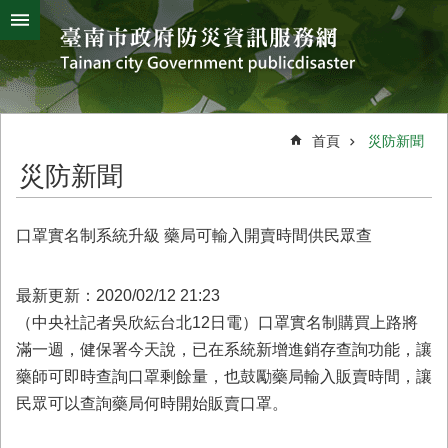
搜
跳到主要內容區塊
尋
進
階
搜
熱
颱
地
風
震
門
尋
關
首頁
災防新聞
鍵
災
災防新聞
字
害
防
救
口罩實名制系統升級 藥局可輸入開賣時間供民眾查
辦
公
室
最新更新：2020/02/12 21:23
簡
（中央社記者吳欣紜台北12日電）口罩實名制購買上路將
介
滿一週，健保署今天說，已在系統新增進銷存查詢功能，讓
災
藥師可即時查詢口罩剩餘量，也鼓勵藥局輸入販賣時間，讓
防
民眾可以查詢藥局何時開始販賣口罩。
新
聞