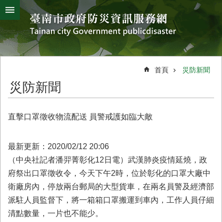
搜
跳到主要內容區塊
尋
進
階
搜
熱
颱
地
風
震
門
尋
關
首頁
災防新聞
鍵
災
災防新聞
字
害
防
救
直擊口罩徵收物流配送 員警戒護如臨大敵
辦
公
室
最新更新：2020/02/12 20:06
簡
（中央社記者潘羿菁彰化12日電）武漢肺炎疫情延燒，政
介
府祭出口罩徵收令，今天下午2時，位於彰化的口罩大廠中
災
衛廠房內，停放兩台郵局的大型貨車，在兩名員警及經濟部
防
派駐人員監督下，將一箱箱口罩搬運到車內，工作人員仔細
新
清點數量，一片也不能少。
聞