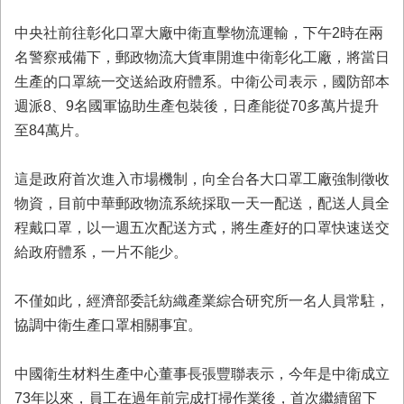
業
中央社前往彰化口罩大廠中衛直擊物流運輸，下午2時在兩
務
名警察戒備下，郵政物流大貨車開進中衛彰化工廠，將當日
專
區
生產的口罩統一交送給政府體系。中衛公司表示，國防部本
週派8、9名國軍協助生產包裝後，日產能從70多萬片提升
便
至84萬片。
民
服
務
這是政府首次進入市場機制，向全台各大口罩工廠強制徵收
物資，目前中華郵政物流系統採取一天一配送，配送人員全
網
程戴口罩，以一週五次配送方式，將生產好的口罩快速送交
站
導
給政府體系，一片不能少。
覽
不僅如此，經濟部委託紡織產業綜合研究所一名人員常駐，
回
首
協調中衛生產口罩相關事宜。
頁
中國衛生材料生產中心董事長張豐聯表示，今年是中衛成立
市
府
73年以來，員工在過年前完成打掃作業後，首次繼續留下