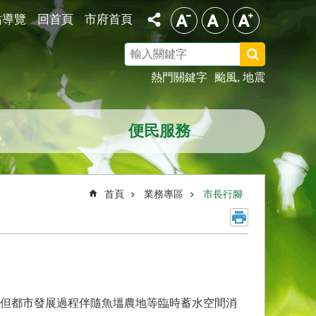
站導覽
回首頁
市府首頁
搜
尋
熱門關鍵字
颱風
地震
便民服務
首頁
業務專區
市長行腳
但都市發展過程伴隨魚塭農地等臨時蓄水空間消