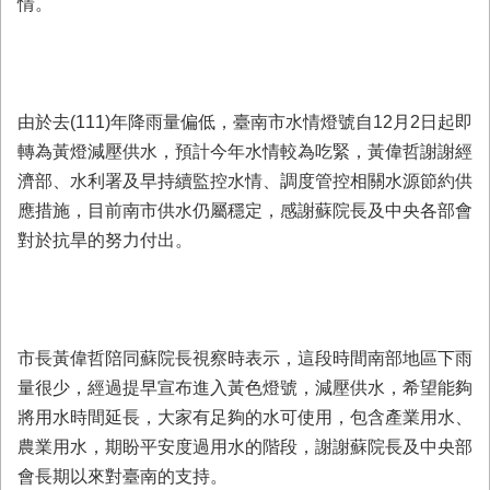
情。
業
務
專
區
由於去(111)年降雨量偏低，臺南市水情燈號自12月2日起即
便
轉為黃燈減壓供水，預計今年水情較為吃緊，黃偉哲謝謝經
民
濟部、水利署及早持續監控水情、調度管控相關水源節約供
服
務
應措施，目前南市供水仍屬穩定，感謝蘇院長及中央各部會
對於抗旱的努力付出。
網
站
導
覽
市長黃偉哲陪同蘇院長視察時表示，這段時間南部地區下雨
回
量很少，經過提早宣布進入黃色燈號，減壓供水，希望能夠
首
頁
將用水時間延長，大家有足夠的水可使用，包含產業用水、
農業用水，期盼平安度過用水的階段，謝謝蘇院長及中央部
市
會長期以來對臺南的支持。
府