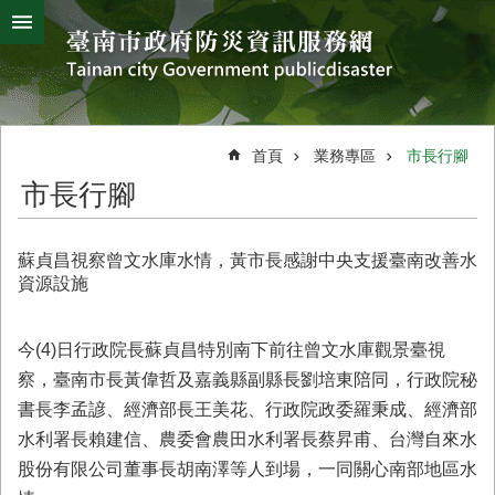
搜
跳到主要內容區塊
尋
進
階
搜
熱
颱
地
風
震
門
尋
關
首頁
業務專區
市長行腳
鍵
災
市長行腳
字
害
防
救
蘇貞昌視察曾文水庫水情，黃市長感謝中央支援臺南改善水
辦
資源設施
公
室
簡
今(4)日行政院長蘇貞昌特別南下前往曾文水庫觀景臺視
介
察，臺南市長黃偉哲及嘉義縣副縣長劉培東陪同，行政院秘
書長李孟諺、經濟部長王美花、行政院政委羅秉成、經濟部
災
防
水利署長賴建信、農委會農田水利署長蔡昇甫、台灣自來水
新
股份有限公司董事長胡南澤等人到場，一同關心南部地區水
聞