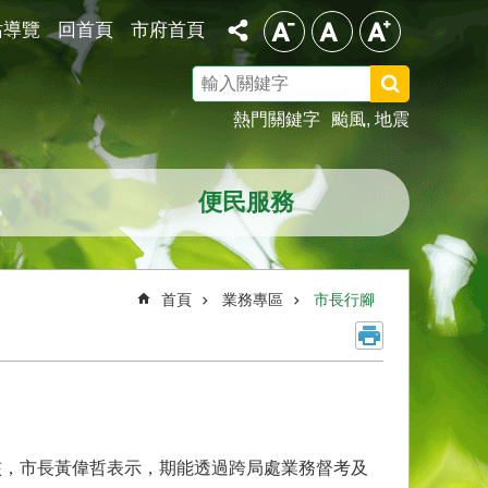
站導覽
回首頁
市府首頁
搜
尋
熱門關鍵字
颱風
地震
便民服務
首頁
業務專區
市長行腳
核，市長黃偉哲表示，期能透過跨局處業務督考及