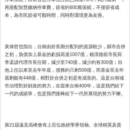
再搭配智慧繳納停車費，節省約600萬張紙，不僅節省成
本，為市民節省可觀時間，同時對環境更為友善。
黃偉哲也指出，台南由於長期分配到的資源較少，縣市合併
之初，負債加上基金的虧損高達1007億，賴清德前市長與
李孟諺代理市長任期，減少至740億，減少約有300億；自
他上任以來至去年年底，債務約只剩509億，而基金至去年
底剩餘有448億，相對於合併之初是有成長的。這是台南城
市治理對於財政的努力，在迎來台南400年，這是我們給下
一代的成績單，也是我們接棒給下一代所展現的努力不懈。
第21屆遠見高峰會有上百位政經學界領袖、全球精英及貴