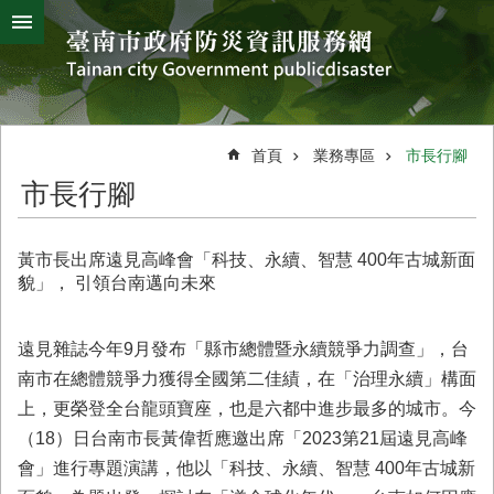
搜
跳到主要內容區塊
尋
進
階
搜
熱
颱
地
風
震
門
尋
關
首頁
業務專區
市長行腳
鍵
災
市長行腳
字
害
防
救
黃市長出席遠見高峰會「科技、永續、智慧 400年古城新面
辦
貌」， 引領台南邁向未來
公
室
簡
遠見雜誌今年9月發布「縣市總體暨永續競爭力調查」，台
介
南市在總體競爭力獲得全國第二佳績，在「治理永續」構面
上，更榮登全台龍頭寶座，也是六都中進步最多的城市。今
災
防
（18）日台南市長黃偉哲應邀出席「2023第21屆遠見高峰
新
會」進行專題演講，他以「科技、永續、智慧 400年古城新
聞