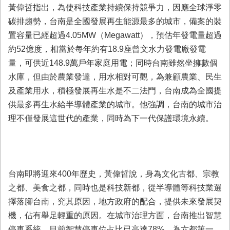
首
黃偉哲指出，為使科技產業持續保持競爭力，因應全球淨零
頁
碳排趨勢，台南是全國發展再生能源最多的城市，備案的裝
置容量已經超過4.05MW（Megawatt），預估年發電量超過
約52億度，相當於每年約有18.9座曾文水力發電廠發電
量，可供近148.9萬戶年家庭用電；同時台南雖然坐擁數個
水庫，但由於農業發達，用水相對可觀，為兼顧農業、民生
及產業用水，積極發展再生水是不二法門，台南成為全國提
供最多再生水給半導體產業的城市。他強調，台南的城市治
理不僅發展這世代的產業，同時為下一代保護環境永續。
台南即將迎來400年歷史，黃偉哲說，身為文化古都、宗教
之都、美食之都，同時也是科技新都，從半導體等科技業選
擇落腳台南，究其原因，地方政府的配合，提供未來發展契
機，佔有舉足輕重的原因。在城市治理方面，台南推出智慧
停車系統，目前智慧停車位占比已高達78%，為六都第一，