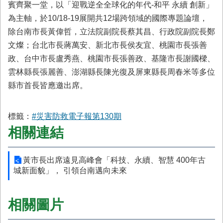
賓齊聚一堂，以「迎戰逆全全球化的年代-和平 永續 創新」
為主軸，於10/18-19展開共12場跨領域的國際專題論壇，
除台南市長黃偉哲，立法院副院長蔡其昌、行政院副院長鄭
文燦；台北市長蔣萬安、新北市長侯友宜、桃園市長張善
政、台中市長盧秀燕、桃園市長張善政、基隆市長謝國樑、
雲林縣長張麗善、澎湖縣長陳光復及屏東縣長周春米等多位
縣市首長皆應邀出席。
標籤：
#災害防救電子報第130期
相關連結
黃市長出席遠見高峰會「科技、永續、智慧 400年古
城新面貌」， 引領台南邁向未來
相關圖片