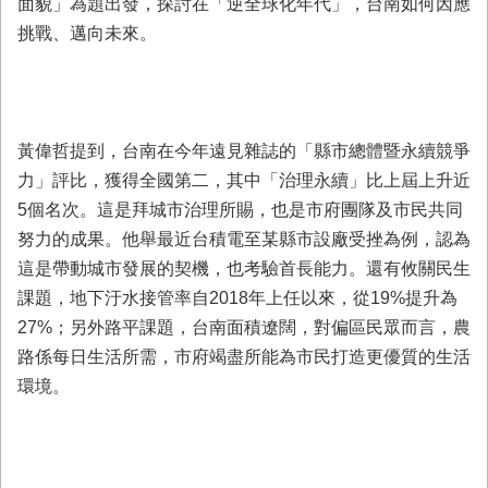
面貌」為題出發，探討在「逆全球化年代」，台南如何因應
業
挑戰、邁向未來。
務
專
區
便
黃偉哲提到，台南在今年遠見雜誌的「縣市總體暨永續競爭
民
力」評比，獲得全國第二，其中「治理永續」比上屆上升近
服
務
5個名次。這是拜城市治理所賜，也是市府團隊及市民共同
努力的成果。他舉最近台積電至某縣市設廠受挫為例，認為
網
這是帶動城市發展的契機，也考驗首長能力。還有攸關民生
站
課題，地下汙水接管率自2018年上任以來，從19%提升為
導
覽
27%；另外路平課題，台南面積遼闊，對偏區民眾而言，農
路係每日生活所需，市府竭盡所能為市民打造更優質的生活
回
環境。
首
頁
市
府