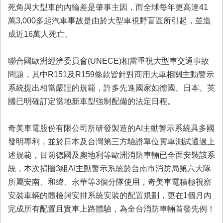
首
死角與大型車的內輪差是肇事主因，而全球每年更高達41
頁
萬3,000多起汽車事故是由於大型車視野盲區所引起，並造
成近16萬人死亡。
聯合國歐洲經濟委員會(UNECE)相當重視大型車交通事故
問題，其中R151及R159條款皆針對商用大車相關主動警示
系統提出相當嚴謹的規範，許多先進國家如德國、日本、英
國已明確訂定當地新車型強制配備的法定日程。
奇美車電股份有限公司所研發製造的AI主動警示系統具多國
發明專利，並於日本及台灣第三方驗證單位實車測試通過上
述規範，目前德國及奧地利等歐洲消防車輛已全面安裝該系
統，本次捐贈3組AI主動警示系統於台南市消防局第六大隊
所屬安南、和緯、永華等3個分隊使用，奇美車電積極視察
安裝車輛的體檢與安排系統安裝的配置規劃，更在1個月內
完成所有配置且實車上路體驗，為全台消防車輛首發先例！