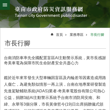
搜
跳到主要內容區塊
尋
進
階
搜
熱
颱
地
風
震
門
尋
關
首頁
業務專區
市長行腳
鍵
災
市長行腳
字
害
防
救
台南消防車率先全國配置盲區AI主動警示系統，黃市長感謝
辦
奇美車電為保障市民生命財產安全共盡心力
公
室
簡
鑑於近年來常發生大型車輛因盲區及內輪差等因素造成用路
介
人傷亡，為避免類似情形一再上演，台南在地專業研發製造
先進駕駛輔助系統(ADAS)業者-奇美車電股份有限公司熱心
災
防
公益，捐贈3組AI主動警示系統予台南市消防局安南、和
新
緯、永華等3個分隊，市長黃偉哲今(19)日出席捐贈儀式頒
聞