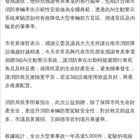
發感謝狀，他特別感謝奇美車電的善行義舉，也期許台南市
業
消防車輛率先示範性安裝做為全國典範，透過此AI主動警示
務
系統來驗證如何有效降低大型車輛前方盲區、側邊盲區及內
專
輪差的肇事率。
區
便
市長黃偉哲表示，感謝立委及議員大力支持讓台南市消防隊
民
設備越好越精進，今天非常高興代表市民朋友感謝奇美車電
服
務
捐贈3組AI主動警示系統，讓消防車在出勤時能避開行車死
角且及時反應，保障民眾的生命財產安全，避免憾事發生，
網
讓消防救災搶險更平安，若這3組設備使用效益良好，將逐
站
步推廣配置。
導
覽
消防局長李明峯指出，此次公益捐贈，除了保障市民生命財
回
產安全，更提升消防車輛防禦駕駛安全性，對於救災助益良
首
頁
多。市議員黃麗招、王錦德等皆到場共襄盛舉。
市
根據統計，全台大型車事故一年高達5,000件，駕駛的視線
府