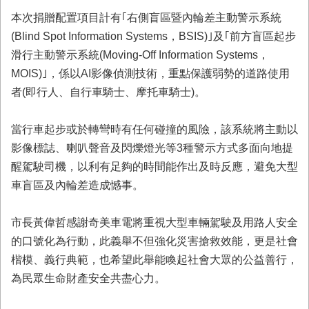
本次捐贈配置項目計有｢右側盲區暨內輪差主動警示系統
(Blind Spot Information Systems，BSIS)｣及｢前方盲區起步
滑行主動警示系統(Moving-Off Information Systems，
MOIS)｣，係以AI影像偵測技術，重點保護弱勢的道路使用
者(即行人、自行車騎士、摩托車騎士)。
當行車起步或於轉彎時有任何碰撞的風險，該系統將主動以
影像標誌、喇叭聲音及閃爍燈光等3種警示方式多面向地提
醒駕駛司機，以利有足夠的時間能作出及時反應，避免大型
車盲區及內輪差造成憾事。
市長黃偉哲感謝奇美車電將重視大型車輛駕駛及用路人安全
的口號化為行動，此義舉不但強化災害搶救效能，更是社會
楷模、義行典範，也希望此舉能喚起社會大眾的公益善行，
為民眾生命財產安全共盡心力。