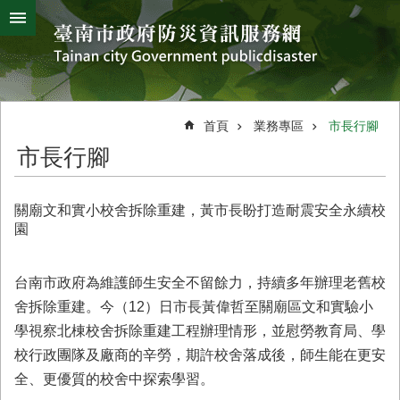
搜
跳到主要內容區塊
尋
進
階
搜
熱
颱
地
風
震
門
尋
關
首頁
業務專區
市長行腳
鍵
災
市長行腳
字
害
防
救
關廟文和實小校舍拆除重建，黃市長盼打造耐震安全永續校
辦
園
公
室
簡
台南市政府為維護師生安全不留餘力，持續多年辦理老舊校
介
舍拆除重建。今（12）日市長黃偉哲至關廟區文和實驗小
學視察北棟校舍拆除重建工程辦理情形，並慰勞教育局、學
災
防
校行政團隊及廠商的辛勞，期許校舍落成後，師生能在更安
新
全、更優質的校舍中探索學習。
聞