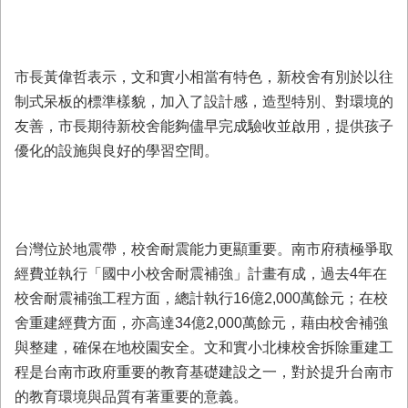
業
務
專
市長黃偉哲表示，文和實小相當有特色，新校舍有別於以往
區
制式呆板的標準樣貌，加入了設計感，造型特別、對環境的
便
友善，市長期待新校舍能夠儘早完成驗收並啟用，提供孩子
民
優化的設施與良好的學習空間。
服
務
網
站
台灣位於地震帶，校舍耐震能力更顯重要。南市府積極爭取
導
覽
經費並執行「國中小校舍耐震補強」計畫有成，過去4年在
校舍耐震補強工程方面，總計執行16億2,000萬餘元；在校
回
舍重建經費方面，亦高達34億2,000萬餘元，藉由校舍補強
首
頁
與整建，確保在地校園安全。文和實小北棟校舍拆除重建工
程是台南市政府重要的教育基礎建設之一，對於提升台南市
市
的教育環境與品質有著重要的意義。
府