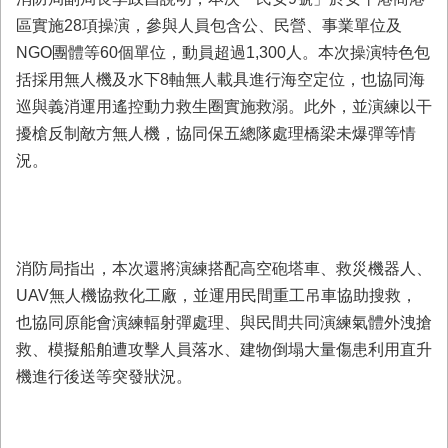
區實施28項操演，參與人員包含公、民營、事業單位及
NGO團體等60個單位，動員超過1,300人。本次操演特色包
括採用無人機及水下8軸無人載具進行海空定位，也協同海
巡與義消運用遙控動力救生圈實施救溺。此外，並演練以干
擾槍反制敵方無人機，協同保五總隊處理橋梁未爆彈等情
況。
消防局指出，本次還將演練搭配高空砲塔車、救災機器人、
UAV無人機協救化工廠，並運用民間重工吊車協助搜救，
也協同原能會演練輻射彈處理、與民間共同演練氣體外洩搶
救、模擬船舶遭攻擊人員落水、建物倒塌大量傷患利用直升
機進行後送等突發狀況。