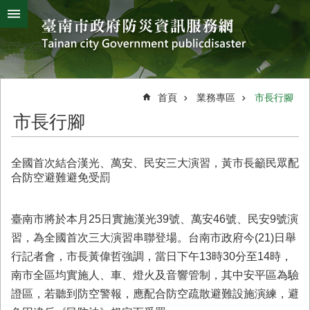
搜
跳到主要內容區塊
尋
進
階
搜
熱
颱
地
風
震
門
尋
關
首頁
業務專區
市長行腳
鍵
災
市長行腳
字
害
防
救
全國首次結合漢光、萬安、民安三大演習，黃市長籲民眾配
辦
合防空避難避免受罰
公
室
簡
臺南市將於本月25日實施漢光39號、萬安46號、民安9號演
介
習，為全國首次三大演習串聯登場。台南市政府今(21)日舉
行記者會，市長黃偉哲強調，當日下午13時30分至14時，
災
防
南市全區均實施人、車、燈火及音響管制，其中安平區為驗
新
證區，若聽到防空警報，應配合防空疏散避難設施演練，避
聞