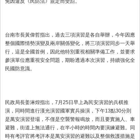
免因違反《民防法》規定而受罰。
業
務
專
區
台南市長黃偉哲指出，過去三項演習是各自舉辦，今年因應
便
整個國際情勢演變及兩岸關係變化，將三項演習同步一天舉
民
行，這是全國首例，因此他特別重視相關準備工作，並要求
服
務
參演單位應重視安全問題，期盼透過本次演習，持續強化全
民國防意識。
網
站
導
覽
民政局長姜淋煌指出，7月25日早上為民安演習的兵棋推
回
演，同時間進行漢光演習國軍實兵操演，下午13點30分則
首
頁
是萬安演習登場，不僅是空襲警報鳴放，而且要實施人、車
避難，街道上無法通行，在半小時的時間內要演練避難。同
市
時有考評官將考評本是萬安演習的避難以及整個救護措施是
府