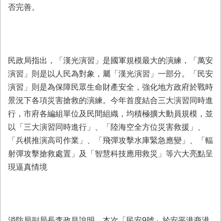
首
否完善。
頁
民政局指出，「漢光演習」是國軍規模最大的演練，「萬安
演習」則是以人民為對象，屬「漢光演習」一部分。「民安
演習」則是為保障民眾生命財產安全，強化地方政府於戰時
景況下各項災害搶救的演練。今年首度結合三大演習同時進
行，市府各編組單位及民間組織，均積極擴大動員規模，並
以「三大演習同時進行」、「陸海空全方位災害救援」、
「兵棋推演高司作業」、「飛彈攻擊水庫緊急應變」、「輻
射彈攻擊搶救處置」及「智慧科技應用救災」等六大亮點呈
現逼真情境
消防局副局長李政昌說明，本次「民安9號」於安平港商港