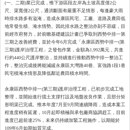
(一、二期)業已完成，惟下游區段左岸為土坡高度僅2公
業
尺、渠寬僅2公尺，通洪斷面有嚴重不足情形，每逢豪大雨
務
時排水路多有溢淹，造成永康區民宅、工廠、道路及農田低
專
區
地常發生積、淹水情勢。因此排水路之整治亦刻不容緩，目
前經市府努力，於前瞻基礎建設計畫已爭取到西勢中排一第
便
三期之改善經費，並於今年6月完成「永康區西勢中排一(第
民
服
三期)護岸治理工程」之發包作業，金額為1,992萬元，共進
務
行約440公尺護岸整治，並持續進行推動西勢中排一整治工
作，整治完成後將能減緩永康區大灣路40巷、富強路1段1巷
網
民宅積淹水情形及降低鄰近農田積水時間。
站
導
覽
永康區西勢中排一(第三期)護岸治理工程，已初步完成工地
整理，並開始進行擋土支撐打設及地盤改良作業，且部分矩
回
首
形明渠已完成。惟本年度7月至9月間連續降雨，造成本案工
頁
程進度稍有延遲，10月起即積極與承包廠商協調趕工，目前
進度已超前達25%，未來仍持續加緊工程施作，以期能於
市
府
109年6月如期如質完成。