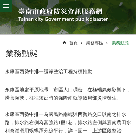
搜
跳到主要內容區塊
尋
進
階
搜
熱
颱
地
風
震
門
尋
關
首頁
業務專區
業務動態
鍵
災
業務動態
字
害
防
救
永康區西勢中排一護岸整治工程持續推動
辦
公
室
永康區地處平原地帶，市區人口稠密，在極端氣候影響下，
簡
澇害頻繁，往往短延時的強降雨就導致局部災情發生。
介
災
永康區西勢中排一為國民路南端與西勢路交口以南之排水
防
路，排水路右側為富強路1段1巷，排水路左側與嘉南農田水
新
利會灌溉用蜈蜞潭分線平行，詳下圖一。上游區段整治
聞