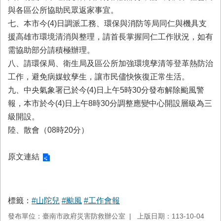
首
與各區公所協助民眾返家事宜。
頁
七、本市今(4)日調派工務、環保與消防等局同仁與機具支
援高雄市環境清消與整理，請首長掌握同仁工作狀況，如有
需協助部分請積極辦理。
八、請環保局、衛生局及區公所加強環境孳清等登革熱防治
工作，避免病媒蚊孳生，讓市民儘快恢復正常生活。
九、中央氣象署已於今(4)日上午5時30分發布解除颱風警
報，本市於今(4)日上午8時30分調整應變中心開設層級為三
級開設。
陸、散會（08時20分）
原文連結
標籤：
#山陀兒
#颱風
#工作會報
發布單位：臺南市政府災害防救辦公室
上版日期：113-10-04