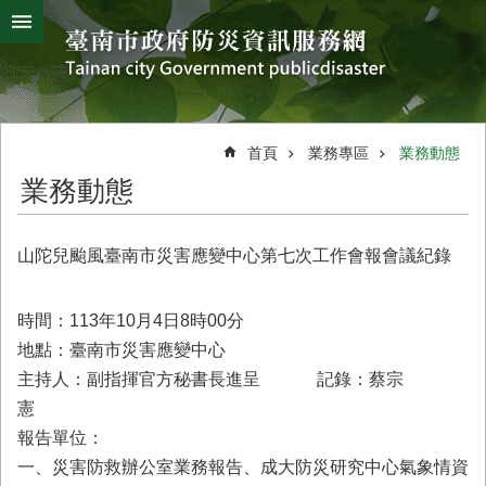
搜
跳到主要內容區塊
尋
進
階
搜
熱
颱
地
風
震
門
尋
關
首頁
業務專區
業務動態
鍵
災
業務動態
字
害
防
救
山陀兒颱風臺南市災害應變中心第七次工作會報會議紀錄
辦
公
室
時間：113年10月4日8時00分
簡
地點：臺南市災害應變中心
介
主持人：副指揮官方秘書長進呈 記錄：蔡宗
災
憲
防
報告單位：
新
一、災害防救辦公室業務報告、成大防災研究中心氣象情資
聞