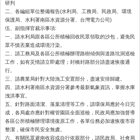
研判
業
二、各編組單位整備報告(水利局、工務局、民政局、環境
務
保護局、水利署南區水資源分署、台灣電力公司)
專
區
伍、副指揮官裁示事項:
一、請水利局跟各區公所積極回收民眾領取的沙包，避免民
便
眾不慎丟棄造成環境汙染。
民
服
二、請工務局及各區公所積極辦理路樹傾倒與道路坑洞巡檢
務
工作，如有災情請立即處理；封橋封路部分請盡速恢復通
行。
網
三、請農業局針對大陸漁工安置部分，盡速安排歸建。
站
導
四、請水利署南區水資源分署參考最新氣象資訊，掌握水庫
覽
洩洪事宜。
五、針對路面清潔、落葉清理等工作，請環保局應於今日完
回
首
成，各局處亦應針對權管園區全面巡檢，民政局應加強督導
頁
各區公所積極辦理環境復原工作，各單位務必加速恢復市容
整潔，確保市民安全無虞。
市
府
六、有關民眾避南收容或自行依親部分，請民政局、社會局