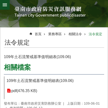
搜
跳到主要內容區塊
尋
進
階
搜
熱
颱
地
風
震
門
尋
關
首頁
業務專區
相關法令
法令規定
鍵
災
法令規定
字
害
防
救
109年土石流警戒基準值明細表(109.06)
辦
公
相關檔案
室
簡
109年土石流警戒基準值明細表(109.06)
介
災
pdf(476.35 KB)
防
新
發布單位：臺南市政府災害防救辦公室
上版日期：109-06-01
聞