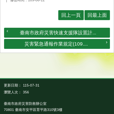
修改時間：109-06-12
業
務
回上一頁
回最上面
專
區
臺南市政府災害快速支援隊設置計...
便
民
服
災害緊急通報作業規定(109....
務
網
站
導
覽
更新日期：
115-07-31
回
首
瀏覽人次：
356
頁
臺南市政府災害防救辦公室
市
70801 臺南市安平區育平路310號3樓
府