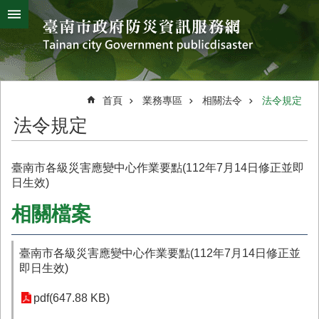
搜
跳到主要內容區塊
尋
進
階
搜
熱
颱
地
風
震
門
尋
關
首頁
業務專區
相關法令
法令規定
鍵
災
法令規定
字
害
防
救
臺南市各級災害應變中心作業要點(112年7月14日修正並即
辦
日生效)
公
室
相關檔案
簡
介
臺南市各級災害應變中心作業要點(112年7月14日修正並
災
即日生效)
防
新
pdf(647.88 KB)
聞