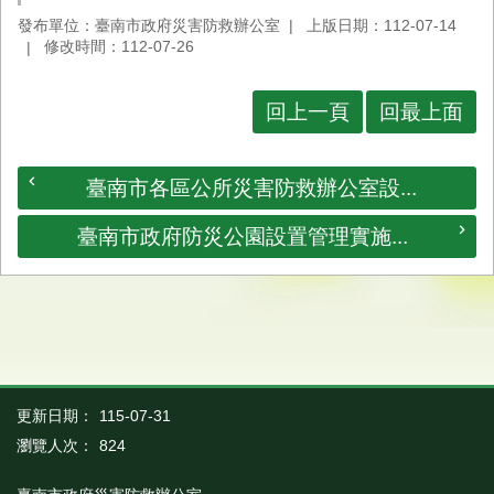
發布單位：臺南市政府災害防救辦公室
上版日期：112-07-14
業
修改時間：112-07-26
務
專
區
回上一頁
回最上面
便
民
臺南市各區公所災害防救辦公室設...
服
務
臺南市政府防災公園設置管理實施...
網
站
導
覽
回
首
更新日期：
115-07-31
頁
瀏覽人次：
824
市
府