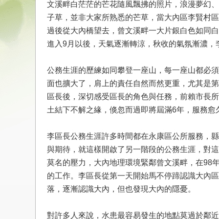
文溪畔白茫茫的芒花隨風飄拂的照片，浪漫夢幻、
子草，並非大家所熟悉的芒草，當大內區李賢村區
過後從大內橋望去，曾文溪畔一大片銀白色如同白
進入9月以後，天氣逐漸轉涼，秋收的氣氛漸濃，
公務生涯的歷練如同攀登一座山，每一座山都必須
面也擴大了，肩上的責任自然而然更重，尤其是第
區長後，深切感受區長的角色與任務，前賴市長所
土結下不解之緣，倏忽而過即將屆滿6年，服務愈
李區長公務生涯許多時間都在永康區公所服務，縣
與期待，就這樣開啟了另一階段的公務生涯，對這
莫名的壓力，大內地理環境緊鄰曾文溪畔，在98
的工作。李區長從第一天開始馬不停蹄認識大內區
落，逐漸認識大內，但也發現大內的隱憂。
對許多人來說，水患最容易發生的地點莫過於鄰近