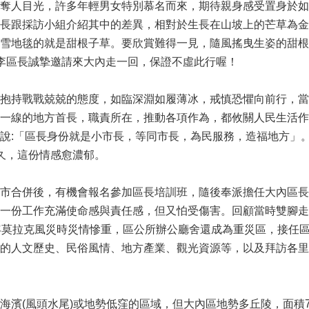
奪人目光，許多年輕男女特別慕名而來，期待親身感受置身於如
長跟採訪小組介紹其中的差異，相對於生長在山坡上的芒草為金
雪地毯的就是甜根子草。要欣賞難得一見，隨風搖曳生姿的甜根
李區長誠摯邀請來大內走一回，保證不虛此行喔！
抱持戰戰兢兢的態度，如臨深淵如履薄冰，戒慎恐懼向前行，當
一線的地方首長，職責所在，推動各項作為，都攸關人民生活作
說:「區長身份就是小市長，等同市長，為民服務，造福地方」
久，這份情感愈濃郁。
市合併後，有機會報名參加區長培訓班，隨後奉派擔任大內區長
一份工作充滿使命感與責任感，但又怕受傷害。回顧當時雙腳走
年莫拉克風災時災情慘重，區公所辦公廳舍還成為重災區，接任
的人文歷史、民俗風情、地方產業、觀光資源等，以及拜訪各里
海濱(風頭水尾)或地勢低窪的區域，但大內區地勢多丘陵，面積