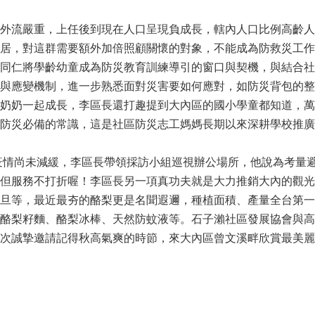
外流嚴重，上任後到現在人口呈現負成長，轄內人口比例高齡人
居，對這群需要額外加倍照顧關懷的對象，不能成為防救災工作
同仁將學齡幼童成為防災教育訓練導引的窗口與契機，與結合社
與應變機制，進一步熟悉面對災害要如何應對，如防災背包的整
奶奶一起成長，李區長還打趣提到大內區的國小學童都知道，萬
防災必備的常識，這是社區防災志工媽媽長期以來深耕學校推廣
19)疫情尚未減緩，李區長帶領採訪小組巡視辦公場所，他說為考
但服務不打折喔！李區長另一項真功夫就是大力推銷大內的觀光
旦等，最近最夯的酪梨更是名聞遐邇，種植面積、產量全台第一
酪梨籽麵、酪梨冰棒、天然防蚊液等。石子瀨社區發展協會與高
次誠摯邀請記得秋高氣爽的時節，來大內區曾文溪畔欣賞最美麗