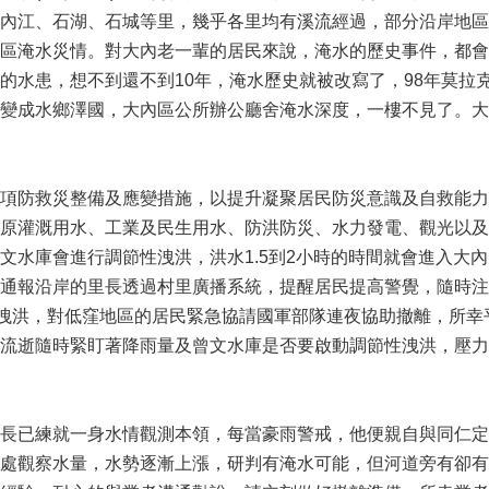
內江、石湖、石城等里，幾乎各里均有溪流經過，部分沿岸地區
區淹水災情。對大內老一輩的居民來說，淹水的歷史事件，都會
的水患，想不到還不到10年，淹水歷史就被改寫了，98年莫拉
變成水鄉澤國，大內區公所辦公廳舍淹水深度，一樓不見了。大
項防救災整備及應變措施，以提升凝聚居民防災意識及自救能力
原灌溉用水、工業及民生用水、防洪防災、水力發電、觀光以及
文水庫會進行調節性洩洪，洪水1.5到2小時的時間就會進入大
通報沿岸的里長透過村里廣播系統，提醒居民提高警覺，隨時注
庫洩洪，對低窪地區的居民緊急協請國軍部隊連夜協助撤離，所
流逝隨時緊盯著降雨量及曾文水庫是否要啟動調節性洩洪，壓力
長已練就一身水情觀測本領，每當豪雨警戒，他便親自與同仁定
處觀察水量，水勢逐漸上漲，研判有淹水可能，但河道旁有卻有