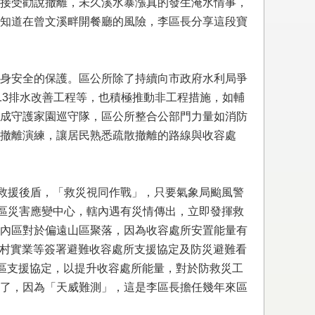
接受勸說撤離，未久溪水暴漲真的發生淹水情事，
知道在曾文溪畔開餐廳的風險，李區長分享這段寶
身安全的保護。區公所除了持續向市政府水利局爭
13排水改善工程等，也積極推動非工程措施，如輔
成守護家園巡守隊，區公所整合公部門力量如消防
撤離演練，讓居民熟悉疏散撤離的路線與收容處
的救援後盾，「救災視同作戰」，只要氣象局颱風警
內區災害應變中心，轄內遇有災情傳出，立即發揮救
內區對於偏遠山區聚落，因為收容處所安置能量有
鄉村實業等簽署避難收容處所支援協定及防災避難看
跨區支援協定，以提升收容處所能量，對於防救災工
了，因為「天威難測」，這是李區長擔任幾年來區