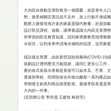
大內區在推動災害防救另一個隱憂，就是青年人口
勢，接受相關災害訊息不足外，加上行動不便或獨
觀察入微發現有許多的家庭是隔代教養，於是鼓勵
設計防災課程、遊戲，讓學童認識大內區災害潛勢
所學習的防災教育知識，回到家裡要教育指導爺爺
水狀況，以利未來申請淹水補助的佐證，這些家庭
採訪接近尾聲，由於新型冠狀病毒病(COVID-
規劃設計透明壓克力板阻絕，讓同仁更安心工作，
產的各式各樣水果都是香甜可口如木瓜、芒果、文
透過與學校、民間技術合作推出酪梨一系列產品如
草開發文創系列商品很受歡迎。最後李區長還是再
大內的一件事。
(災防辦公室 李尚儒 王建智 林碧芳)