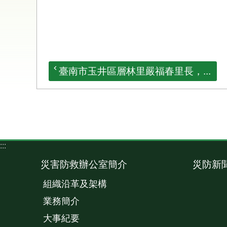
臺南市玉井區層林里嚴福春里長，...
:::
災害防救辦公室簡介
災防新
組織沿革及架構
業務簡介
大事紀要