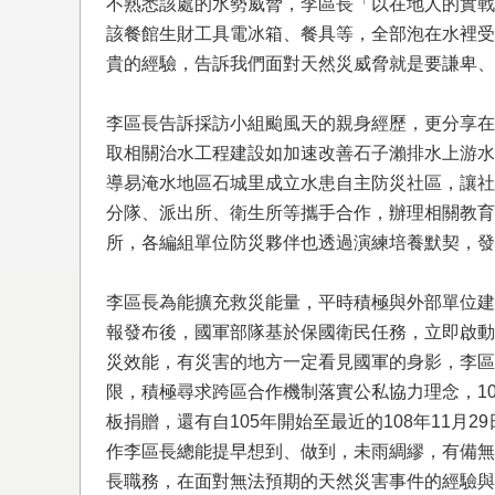
不熟悉該處的水勢威脅，李區長「以在地人的實戰
該餐館生財工具電冰箱、餐具等，全部泡在水裡受
貴的經驗，告訴我們面對天然災威脅就是要謙卑、
李區長告訴採訪小組颱風天的親身經歷，更分享在
取相關治水工程建設如加速改善石子瀨排水上游水
導易淹水地區石城里成立水患自主防災社區，讓社
分隊、派出所、衛生所等攜手合作，辦理相關教育
所，各編組單位防災夥伴也透過演練培養默契，發
李區長為能擴充救災能量，平時積極與外部單位建
報發布後，國軍部隊基於保國衛民任務，立即啟動
災效能，有災害的地方一定看見國軍的身影，李區
限，積極尋求跨區合作機制落實公私協力理念，1
板捐贈，還有自105年開始至最近的108年11
作李區長總能提早想到、做到，未雨綢繆，有備無
長職務，在面對無法預期的天然災害事件的經驗與