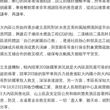
經驗」耐心的與業者溝通勸說，請立刻做好撤離準備，所幸業者
損嚴重，事後餐館業者非常感謝區長的善意建言，從此以後業者
謙卑、再謙卑。
大內區公所如何逐步建立居民對於水患災害的風險辨識與提升自
患問題，興建石子瀨排水應急工程(沉砂池)、二溪橋頭二溪高幹
區居民體認「自己的家園自己救」，透過社區熱心幹部及志工組
訓練或兵棋推演或實兵演練，與里鄰長等進行保全對象實際疏散
展出互補合作的救災模式，確保每次颱風天都能平平安安。
立支援機制，轄內陸軍203旅國軍弟兄就是大內區居民最可靠
超前佈署，陸軍203旅的裝甲車與兵力就會進駐大內國小與大
長對於國軍投入救災，深深表達謝意。另一方面，李區長深知大
07年10月23日與敬岱機械工業、康慈老人長期照顧中心及南寶
月29日大內區與善化區、山上區及安定區公所和南科贊美酒店簽署
患，防災，永遠要走在救災前面，一切「盡人事、聽天命」就對
分享。