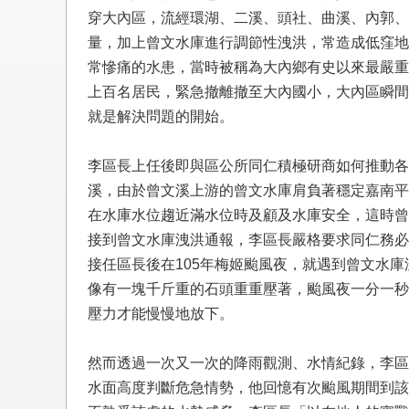
穿大內區，流經環湖、二溪、頭社、曲溪、內郭、
量，加上曾文水庫進行調節性洩洪，常造成低窪地
常慘痛的水患，當時被稱為大內鄉有史以來最嚴重
上百名居民，緊急撤離撤至大內國小，大內區瞬間
就是解決問題的開始。
李區長上任後即與區公所同仁積極研商如何推動各
溪，由於曾文溪上游的曾文水庫肩負著穩定嘉南平
在水庫水位趨近滿水位時及顧及水庫安全，這時曾
接到曾文水庫洩洪通報，李區長嚴格要求同仁務必
接任區長後在105年梅姬颱風夜，就遇到曾文水
像有一塊千斤重的石頭重重壓著，颱風夜一分一秒
壓力才能慢慢地放下。
然而透過一次又一次的降雨觀測、水情紀錄，李區
水面高度判斷危急情勢，他回憶有次颱風期間到該