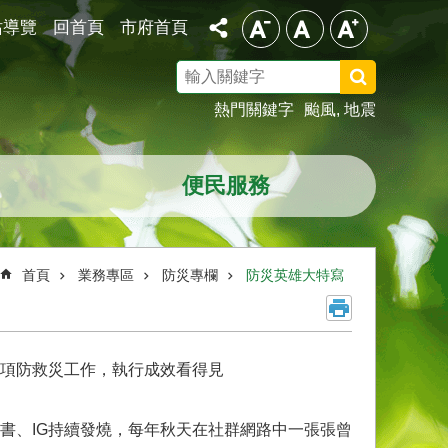
站導覽
回首頁
市府首頁
搜
尋
熱門關鍵字
颱風
地震
便民服務
首頁
業務專區
防災專欄
防災英雄大特寫
項防救災工作，執行成效看得見
書、IG持續發燒，每年秋天在社群網路中一張張曾