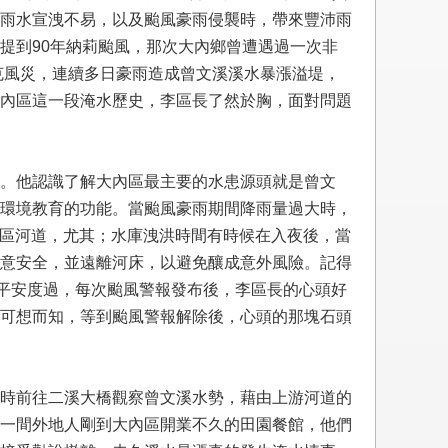
雨水宣洩不易，以及颱風豪雨侵襲時，帶來豐沛雨
提到90年納莉颱風，那次大內鄉曾遭遇過一次非
克風災，連續多日豪雨造成曾文溪溪水暴漲溢堤，
內區這一段淹水歷史，李區長了然於胸，面對問題
。他認識了解大內區最主要的水患源頭就是曾文
環境教育的功能。當颱風豪雨期間降雨量過大時，
內區河道，尤其；水庫洩洪時間有時候在入夜後，當
意安全，並遠離河床，以避免釀成意外風險。記得
幸平安度過，每次颱風警報發布後，李區長的心頭好
可想而知，等到颱風警報解除後，心頭的那塊石頭
時前往二溪大橋觀察曾文溪水勢，藉由上游河道的
一間外地人剛到大內區開業不久的田園餐館，他們