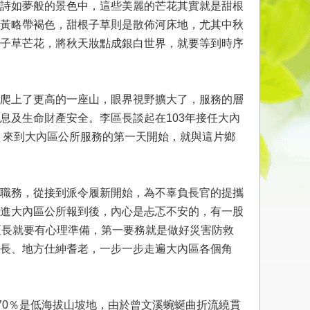
詩如夢般的景色中，這些美麗的芒花其實就是甜根
黃略帶褐色，甜根子草則是散佈河床地，尤其中秋
子草芒花，將秋天妝點成銀白世界，就要等到時序
爬上了更高的一座山，眼界視野擴大了，服務的層
息及生命財產安全。李區長談起在103年接任大內
。來到大內區公所服務的第一天開始，就與這片鄉
職務，從接到派令履新開始，為不辜負長官的提攜
進大內區公所報到後，內心是忐忑不安的，有一股
區長就要有心理準備，第一要務就是做好災害防救
長、地方仕紳耆老，一步一步走遍大內區各個角
70％是低海拔山坡地，由於曾文溪蜿蜒曲折流繞貫