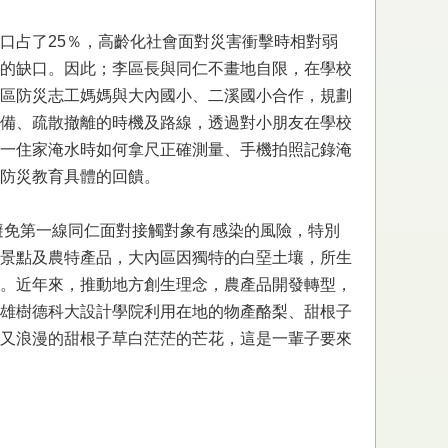
口占了25％，高齡化社會面對災害衝擊時相對弱
的缺口。因此；李區長與同仁不畫地自限，在學校
區防災志工媽媽與大內國小、二溪國小合作，規劃
備、疏散撤離的時機及路線，透過對小朋友在學校
一住家淹水時如何拿尺正確測量、手機拍照記錄淹
防災教育具體的回饋。
量避免第一線同仁面對接觸對象有感染的風險，特別
景點及農特產品，大內區因獨特的白堊土壤，所生
。近年來，推動地方創生理念，農產品開發轉型，
雄樹德科大設計學院利用在地的物產酪梨、甜根子
又浪漫的甜根子草白茫茫的芒花，這是一輩子要來