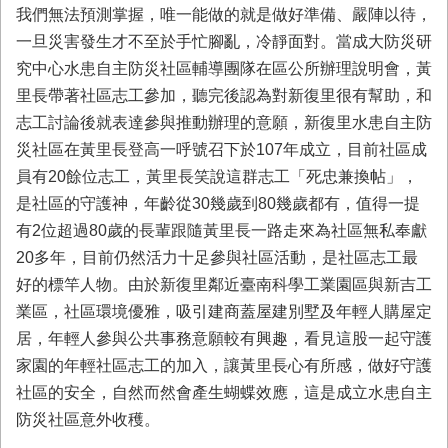
我們無法預測掌握，唯一能做的就是做好準備、嚴陣以待，
一旦災害發生才不至於手忙腳亂，冷靜面對。當成大防災研
究中心水患自主防災社區輔導團隊在區公所辦理說明會，黃
里長帶著社區志工參加，聽完後認為對新復里很有幫助，和
志工討論後就表達參與推動辦理的意願，新復里水患自主防
災社區在黃里長登高一呼號召下於107年成立，目前社區成
員有20餘位志工，黃里長笑說這群志工「死忠兼換帖」，
是社區的守護神，年齡從30幾歲到80幾歲都有，值得一提
有2位超過80歲的長輩跟隨黃里長一路走來為社區無私奉獻
20多年，目前仍然活力十足參與社區活動，是社區志工最
好的標竿人物。由於新復里鄰近臺南科學工業園區與新吉工
業區，社區環境優雅，吸引建商蓋屋建別墅及年輕人購屋定
居，年輕人參與公共事務意願較有興趣，看見這股一起守護
家園的年輕社區志工的加入，讓黃里長心有所感，做好守護
社區的安全，自然而然會產生蝴蝶效應，這是成立水患自主
防災社區意外收穫。