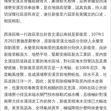
埔寮安溪宮香爐延續香火，象徵薪火相傳，並將香爐迎回溪
埔寮安溪宮供奉故事，是在地德高望重，認真負責，待人親
切深獲社區居民肯定，連任新復里六屆里長黃國文的口述，
相當精彩。
西港區唯一行政區里位於曾文溪以南就是新復里，107年1
月29日實施里鄰整併，原新復里溪北地區分別併入永樂里
與劉厝里，永樂里與海南里的溪南部分則併入新復里。由於
新復里幅員大、地勢平坦，緊鄰安南區新吉工業區，里內曾
文溪堤防道路是主要的淹水區域，對社區淹水預警訊息及應
變措施，對新復里居民而言是一大考驗。在106年尼莎、海
棠颱風侵襲，造成溪埔寮安溪宮前地勢較低、排水不及，社
區道路汪洋一片。因此；黃里長除積極爭取里內排水改善
外，也重視培養教育里民相關的防災意識，同時在區公所於
溪埔寮小排流末端水閘門預布移動式抽水機，且積極針對溪
南寮大排水溝清淤工作的努力，新復里積淹水災情已大幅改
善。黃里長認為，全球氣候異常，極端降雨什麼時候會發生