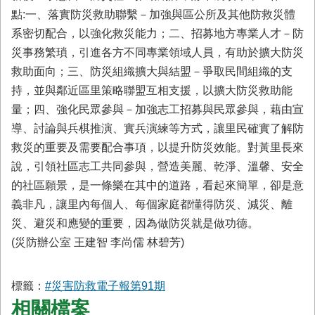
點:一、落實防災救助聯繫－加強與區公所及其他防救災體
系密切配合，以強化救災能力；二、招募地方專業人才－防
災事務繁瑣，引進各方不同專業領域人員，有助於擴大防災
救助面向；三、防災組織擴大與結盟－爭取民間組織的支
持，並與鄰近區里策略聯盟互相支援，以擴大防災救助能
量；四、強化民眾參與－加強志工招募與民眾參與，藉由宣
導、討論與兵棋推演、實兵演練等方式，讓里民確實了解防
救災的重要及需要配合事項，以提升防災效能。對黃里長來
說，引領社區志工共同參與，營造美麗、乾淨、溫馨、安全
的社區願景，是一條樂在其中的道路，看起來簡單，卻是意
義非凡，讓里內每個人、每個家庭都懂得防災、減災、離
災、避災和應變的重要，因為做防災就是做功德。
(災防辦公室 王建智 李尚儒 林碧芳)
標籤：
#災害防救電子報第91期
相關檔案