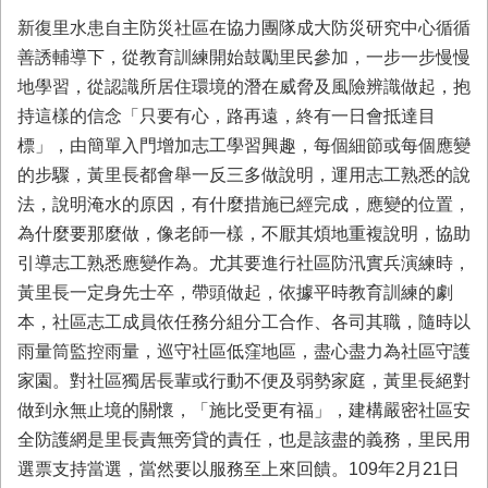
新復里水患自主防災社區在協力團隊成大防災研究中心循循
善誘輔導下，從教育訓練開始鼓勵里民參加，一步一步慢慢
地學習，從認識所居住環境的潛在威脅及風險辨識做起，抱
持這樣的信念「只要有心，路再遠，終有一日會抵達目
標」，由簡單入門增加志工學習興趣，每個細節或每個應變
的步驟，黃里長都會舉一反三多做說明，運用志工熟悉的說
法，說明淹水的原因，有什麼措施已經完成，應變的位置，
為什麼要那麼做，像老師一樣，不厭其煩地重複說明，協助
引導志工熟悉應變作為。尤其要進行社區防汛實兵演練時，
黃里長一定身先士卒，帶頭做起，依據平時教育訓練的劇
本，社區志工成員依任務分組分工合作、各司其職，隨時以
雨量筒監控雨量，巡守社區低窪地區，盡心盡力為社區守護
家園。對社區獨居長輩或行動不便及弱勢家庭，黃里長絕對
做到永無止境的關懷，「施比受更有福」，建構嚴密社區安
全防護網是里長責無旁貸的責任，也是該盡的義務，里民用
選票支持當選，當然要以服務至上來回饋。109年2月21日