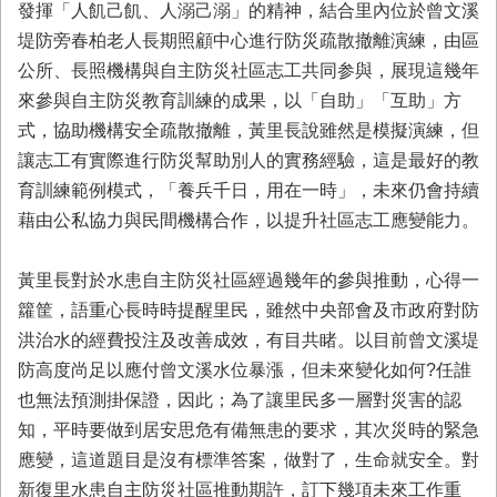
發揮「人飢己飢、人溺己溺」的精神，結合里內位於曾文溪
堤防旁春柏老人長期照顧中心進行防災疏散撤離演練，由區
公所、長照機構與自主防災社區志工共同参與，展現這幾年
來參與自主防災教育訓練的成果，以「自助」「互助」方
式，協助機構安全疏散撤離，黃里長說雖然是模擬演練，但
讓志工有實際進行防災幫助別人的實務經驗，這是最好的教
育訓練範例模式，「養兵千日，用在一時」，未來仍會持續
藉由公私協力與民間機構合作，以提升社區志工應變能力。
黃里長對於水患自主防災社區經過幾年的參與推動，心得一
籮筐，語重心長時時提醒里民，雖然中央部會及市政府對防
洪治水的經費投注及改善成效，有目共睹。以目前曾文溪堤
防高度尚足以應付曾文溪水位暴漲，但未來變化如何?任誰
也無法預測掛保證，因此；為了讓里民多一層對災害的認
知，平時要做到居安思危有備無患的要求，其次災時的緊急
應變，這道題目是沒有標準答案，做對了，生命就安全。對
新復里水患自主防災社區推動期許，訂下幾項未來工作重