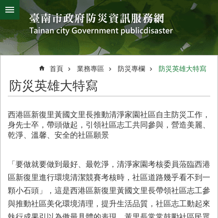
搜
跳到主要內容區塊
尋
進
階
搜
熱
颱
地
風
震
門
尋
關
首頁
業務專區
防災專欄
防災英雄大特寫
鍵
災
防災英雄大特寫
字
害
防
救
西港區新復里黃國文里長推動清淨家園社區自主防災工作，
辦
身先士卒，帶頭做起，引領社區志工共同參與，營造美麗、
公
乾淨、溫馨、安全的社區願景
室
簡
介
「要做就要做到最好、最乾淨，清淨家園考核委員蒞臨西港
區新復里進行環境清潔競賽考核時，社區道路幾乎看不到一
災
顆小石頭」，這是西港區新復里黃國文里長帶領社區志工參
防
新
與推動社區美化環境清理，提升生活品質，社區志工動起來
聞
執行成果引以為傲最具體的表現。黃里長常常鼓勵社區民眾