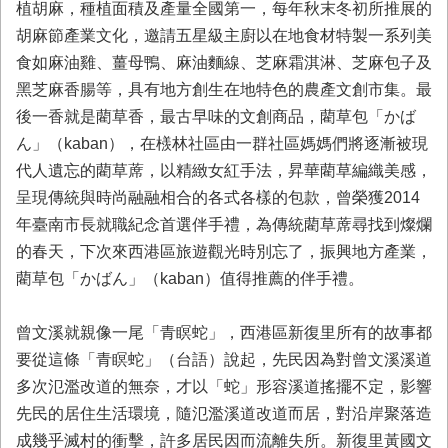
植胡麻，種植面積及產量全國第一，每年秋末冬初所推展的
首
頁
胡麻節產業文化，邀請五星級主廚以在地食材特製一系列美
食如麻油雞、薑母鴨、麻油麵線、芝麻霜淇淋、芝麻包子及
黑芝麻香腸等，具有地方創生在地特色的農產文創市集。最
後一香就是藺草香，最古早味的文創商品，藺草包「かば
ん」（kaban），在檨林社區由一群社區媽媽們將逐漸被現
代人遺忘的藺草蓆，以精緻女紅手法，昇華藺草編織美感，
呈現傳統與時尚融融相合的各式各樣的包款，曾榮獲2014
年臺南市長就職紀念首選伴手禮，為傳統藺草蓆尋找到燦爛
的春天，下次來西港區旅遊觀光時別忘了，振興地方產業，
藺草包「かばん」（kaban）值得推薦的伴手禮。
曾文溪就親像一尾「青瞑蛇」，西港區新復里所有的故事都
要從這條「青瞑蛇」（台語）說起，先民因為對曾文溪溪道
多次氾濫改道的無奈，才以「蛇」形容溪道搖擺不定，影響
先民的居住生活環境，隨氾濫溪道改道而居，對沿岸聚落造
成幾乎滅村的衝擊，許多居民因而流離失所。新復里黃國文