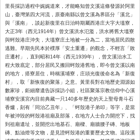
里長採訪過程中娓娓道來，才能略知曾文溪這條發源於阿里
山，臺灣第四大河流，原臺南縣以曾文溪為界區分「溪北」
與「溪南」，談起新復里在日治時期屬西港庄大字大塭寮，
大正3年（西元1914年）曾文溪洪水氾濫，洪水將舊大塭寮
與蚵殼港庄沖失，大塭寮庄土地被一分為二，當地居民四散
逃難。早期先民本於樸厚「安土重遷」的觀念，不輕言「敗
庄遷村」，直到昭和14年（西元1939年），曾文溪治水工
程大致底定，部分居民又搬回蚵殼港舊地，即今曾文溪以南
的地方，搭寮居住，時稱溪埔寮，庄頭光復後命名為「新復
村」，取「新恢復的聚落」之意。黃里長對在地歷史淵源如
數家珍，鉅細靡遺告訴採訪小組，社區聚落宗教信仰中心溪
埔寮安溪宮內目前典藏一只140多年歷史的天上聖母青斗石
香爐，刻有「同治乙丑年」、「蚵殼港子弟叩」等字，是當
年被沖毀的蚵殼港祖廟及部落，在地方人士合力開挖下，找
到祖廟遺址，並開挖出地基石、廟樑、廟牆腰子磚、地板
磚、點油燈等文物，是見證蚵殼港的重要歷史文物。這段溪