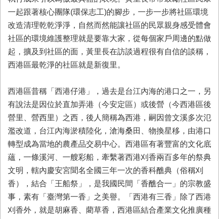
一起跟著核心團隊(環保志工)的腳步，一步一步將社區環境
業
務
改造清理乾乾淨淨，自然而然能讓社區的民眾親身感受體會
專
社區的環境維護整理就是要靠大家，從每個家戶周邊的點做
區
起，擴及到社區的面，黃里長在訪談過程很有自信的談稱，
便
西港區最乾淨的社區就是新復里。
民
服
西港區昔稱「西港仔港」，過去是台江內海的港口之一，另
務
有說法是因位於直加弄港（今安定區）或後營（今西港區後
網
營里、營西里）之西，後人簡稱為西港，嗣因曾文溪多次氾
站
濫改道，台江內海淤積陸化，滄海桑田、物換星移，由港口
導
轉型成為當地的農產品交易中心。西港區有著豐富的文化底
覽
蘊，一條溪河、一艘彩船，牽繫著西港刈香兩百多年的祭典
回
文明，轄內慶安宮聞名全國三年一次的香科醮典（俗稱刈
首
香），結合「王船祭」，是我國民間「香醮合一」的宗教盛
頁
事，素有「臺灣第一香」之美譽。「西港有三香」除了西港
市
刈香外，就是胡麻香、藺草香，西港區結合產業文化推廣種
府