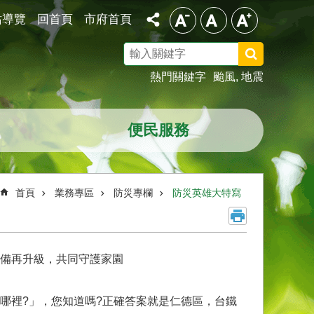
站導覽
回首頁
市府首頁
搜
尋
熱門關鍵字
颱風
地震
便民服務
首頁
業務專區
防災專欄
防災英雄大特寫
備再升級，共同守護家園
哪裡?」，您知道嗎?正確答案就是仁德區，台鐵