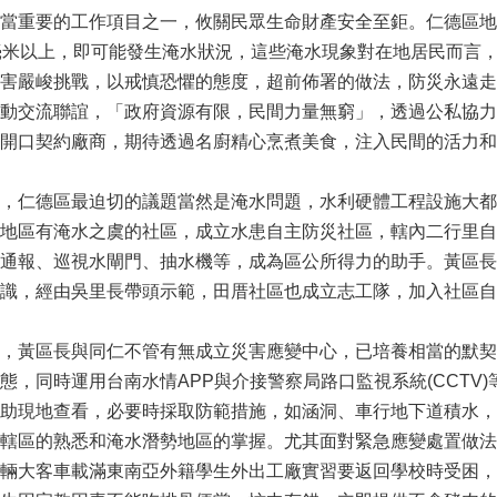
當重要的工作項目之一，攸關民眾生命財產安全至鉅。仁德區地
毫米以上，即可能發生淹水狀況，這些淹水現象對在地居民而言
害嚴峻挑戰，以戒慎恐懼的態度，超前佈署的做法，防災永遠走
動交流聯誼，「政府資源有限，民間力量無窮」，透過公私協力
開口契約廠商，期待透過名廚精心烹煮美食，注入民間的活力和
，仁德區最迫切的議題當然是淹水問題，水利硬體工程設施大都
地區有淹水之虞的社區，成立水患自主防災社區，轄內二行里自
通報、巡視水閘門、抽水機等，成為區公所得力的助手。黃區長
意識，經由吳里長帶頭示範，田厝社區也成立志工隊，加入社區自
，黃區長與同仁不管有無成立災害應變中心，已培養相當的默契
，同時運用台南水情APP與介接警察局路口監視系統(CCTV)
助現地查看，必要時採取防範措施，如涵洞、車行地下道積水，
轄區的熟悉和淹水潛勢地區的掌握。尤其面對緊急應變處置做法
輛大客車載滿東南亞外籍學生外出工廠實習要返回學校時受困，