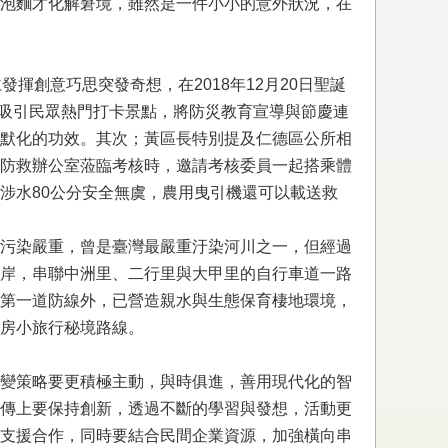
泡麵才化解窘境，雖然是一件小小的意外狀況，在
創意巧思突發奇想，在2018年12月20日聖誕
及吸引民眾熱門打卡景點，將防災教育宣導與節慶連
默化的功效。其次；黃區長特別提及仁德區公所相
防救辦公室蒞臨考核時，邀請考核委員一起搭乘體
涉水80公分安全無虞，農用曳引機還可以載送救
污染嚴重，曾是臺灣最嚴重汙染河川之一，但經過
岸，串聯中洲里、二行里與大甲里的自行車道一路
第一道防線外，已營造親水與生態保育棲地環境，
房小旅行秘境路線。
變策略要更積極主動，與時俱進，善用現代化的智
傳上要保持創新，透過不斷的學習與發想，活動更
支援合作，同時要結合民間企業資源，加強橫向串