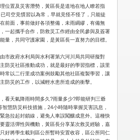
理位置及災害潛勢，黃區長是道地在地人瞭若指
，已司空見慣習以為常，早就見怪不怪了，只能徒
在前面，事前做好各項整備，未雨綢繆，有備無
，一起攜手合作，防救災工作經由全民參與及簽署
能量，共同守護家園，是黃區長一直努力的目標。
由市政府水利局與水利署第六河川局共同研擬對
主防災社區推動成功，就是最好的學習指標，該里
時常以二行里成功案例鼓勵其他社區複製學習，讓
主防災的工作，以減輕水患所造成的衝擊。
，看天氣降雨時間多久?雨量多少?即能研判三爺
等智慧防災科技措施，24小時隨時掌握災害訊息，
緊急拉起封鎖線，避免人車誤闖釀成意外。這種快
要靈活彈性與機動，黃區長分享某次救災經驗，嘉
只好將學生載到區公所暫時安置收容，區公所同仁