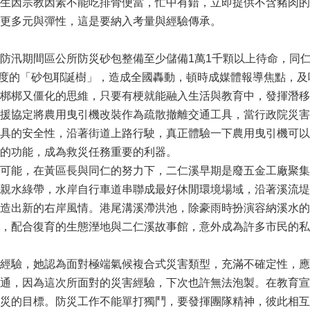
生因宗教因素不能吃排骨便當，忙中有錯，立即提供不含豬肉的
更多元與彈性，這是要納入考量與經驗傳承。
汛期間區公所防災砂包整備至少儲備1萬1千顆以上待命，同仁發揮
尺高度的「砂包耶誕樹」，造成全國轟動，頓時成媒體報導焦點，
梆梆又僵化的思維，只要有梗就能融入生活與教育中，發揮潛移
援協定將農用曳引機改裝作為疏散撤離交通工具，當行政院災害
具的安全性，沿著街道上路行駛，真正體驗一下農用曳引機可以
的功能，成為救災任務重要的利器。
可能，在黃區長與同仁的努力下，二仁溪早期是廢五金工廠聚集
親水綠帶，水岸自行車道串聯成最好休閒環境場域，沿著溪流堤
造出新的右岸風情。港尾溝溪滯洪池，除豪雨時扮演容納溪水的
，配合復育的生態溼地與二仁溪故事館，意外成為許多市民的私
經驗，她認為面對極端氣候複合式災害類型，充滿不確定性，應
通，因為這次所面對的災害經驗，下次也許無法泡製。在教育宣
災的目標。防災工作不能單打獨鬥，要發揮團隊精神，彼此相互