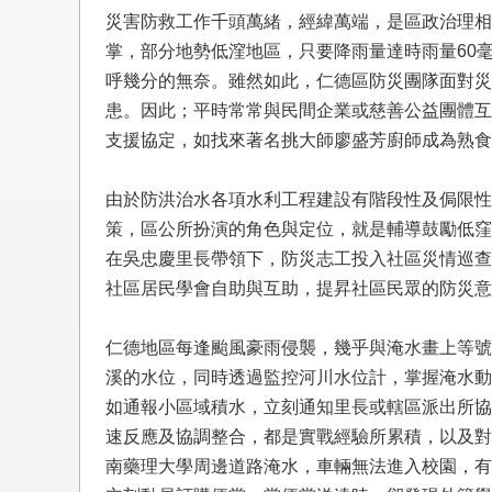
災害防救工作千頭萬緒，經緯萬端，是區政治理相
掌，部分地勢低漥地區，只要降雨量達時雨量60
呼幾分的無奈。雖然如此，仁德區防災團隊面對災
患。因此；平時常常與民間企業或慈善公益團體互
支援協定，如找來著名挑大師廖盛芳廚師成為熟食
由於防洪治水各項水利工程建設有階段性及侷限性
策，區公所扮演的角色與定位，就是輔導鼓勵低窪
在吳忠慶里長帶領下，防災志工投入社區災情巡查
社區居民學會自助與互助，提昇社區民眾的防災
仁德地區每逢颱風豪雨侵襲，幾乎與淹水畫上等號
溪的水位，同時透過監控河川水位計，掌握淹水動態
如通報小區域積水，立刻通知里長或轄區派出所協
速反應及協調整合，都是實戰經驗所累積，以及對
南藥理大學周邊道路淹水，車輛無法進入校園，有