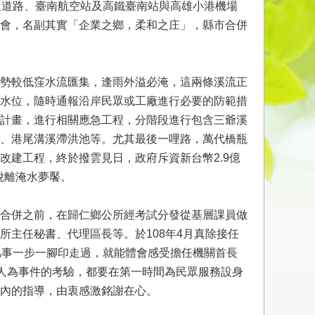
速道路、臺南航空站及高鐵臺南站與高雄小港機場
會，名副其實「企業之鄉，柔和之庄」，縣市合併
勢較低窪水流匯集，逢雨外溢必淹，這兩條溪流正
水位，隨時通報沿岸民眾或工廠進行必要的防範措
計畫，進行相關應急工程，分階段進行包含三爺溪
、港尾溝溪滯洪池等。尤其最後一哩路，萬代橋瓶
建工程，終於撥雲見日，政府斥資新台幣2.9億
脫離淹水夢饜。
合併之前，在歸仁鄉公所經考試分發從基層課員做
主任秘書、代理區長等。於108年4月真除接任
凡事一步一腳印走過，就能體會感受擔任機關首長
或人為事件的考驗，都要在第一時間為民眾服務設身
內的指導，由衷感激銘謝在心。