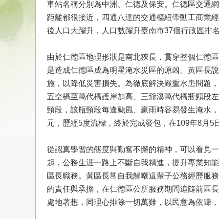
車站名稱分別為中洲、仁德及保安。仁德區交通網
距離都很接近，四通八達的交通樞紐帶動工商業經
後人口大躍升，人口數躍升臺南市37個行政區排名
由於仁德區地理形狀是南北狹長，貫穿整個仁德區
是造成仁德區成為明星淹水災區的原凶。黃區長說
施，以降低災害損失。為徹底解決嚴重水患問題，
五空橋至萬代橋護岸加高、三爺溪萬代橋瓶頸段左
頸段，該瓶頸段每逢颱風、豪雨時容易發生淹水，
元，歷經5度流標，終於完成發包，在109年8月
從認真學習的態度與勤奮不懈的精神，可以看見一
起，公務生涯一路上不斷自我精進，提升專業知能
區長職務。黃區長常自我解嘲這輩子公務經歷服務
的責任與承擔，在仁德區公所服務期間追隨前區長
處地著想，同理心排除一切萬難，以民意為依歸，