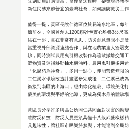
立刻動員訂購便當，當便當送達時，卻發現外籍學
新住民越來越普遍的臺灣社會，如何讓防救災工作
值得一提，黃區長說仁德區位於易淹水地區，每年防
節前夕，全國首創以1200顆砂包實心堆疊3公
結在一起，實在非常有意思，防災創意無限不是硬
當重視外部資源連結合作，與在地農業達人簽署支
驗，同時測試農用曳引機改裝作為疏散撤離交通工
濟物資及運補移動抽水機油料，農用曳引機多用途
「化腐朽為神奇」，多用一點心，即能營造無限的
二仁溪水環境改造計畫逐步完成後，二仁溪已成為
銜接到南區的出海口，經由綠化植栽、環境美化打
優美的環境與平靜的池潭，更成為獨木舟的體驗場
黃區長分享許多與區公所同仁共同面對災害的應變
慧防災科技，防災人員更須具備十八般武藝樣樣精
具趣味性，讓社區市民樂於參與，才能達到全民防