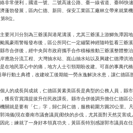
絡非常便利，國道一號、二號高速公路、臺一線省道、臺86快
濟蓬勃發展，區內仁德、新田、保安工業區工廠林立帶來就業機
第8位。
主要河川分別為三爺溪與港尾溝溪，尤其三爺溪上游鯽魚潭因地
颱風豪雨警報發布後，區公所同仁一定繃緊神經隨時監看三爺溪
縣市合併後，經中央與市政府攜手合作積極推動三爺溪整體整治
岸應急分流工程、大灣抽水站、崑山抽水站以及興建仁德滯洪池
是在地民眾心中的痛，地方人士引頸期盼改建。可喜的事萬代橋改
5日舉行動土典禮，改建竣工後期能一勞永逸解決水患，讓仁德區
個人的成長與成就，仁德區黃素美區長是典型的公務人員，縣市
，獲長官賞識提拔升任民政課長。縣市合併後調升擔任仁德區公所
機關就是要有「仁」字，歸仁與仁德，服務範圍方圓20公里。
郭鴻儀(現在臺南市議會議員)勤快的步伐，尤其面對天然災害
因此；練就了一身好本領真功夫，黃區長特別感謝郭市議員在任