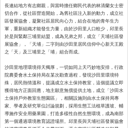
長連結地方有志鄉親，與當時擔任鄉民代表的林清蘭女士密
切合作，從社區營造開始，為舊社區注入新的動力，成立社
區發展協會，凝聚社區居民向心力，結合在地的青年生力
軍，重新組織才能發生力量，由於沙田里人口較少，邱里長
於是與緊鄰三埔里結盟，成為兄弟之邦，成立「天埔社區發
展協會」，「天埔」二字則由沙田里居民信仰中心新天王殿
之「天」及三埔里之「埔」組合而成。
沙田里地理環境得天獨厚，一切如同上天巧妙地安排，行政
院農委會水土保持局在某次勘查過程，發現沙田里環境特
殊，居民熱情溫和，提議成立水土保持教室，這個提議立即
獲得地方正面回應，地主願意無償提供土地，成立「沙田水
土保持戶外教室生態園區」，相關設施則由水土保持局專
家、學者及研究單位討論規劃，採用生態工法植草護坡、輔
導施作安全用藥果園，打造多樣性自然生態環境，成為南部
第一個通過環境教育認證場所。邱里長與天埔社區發展協會