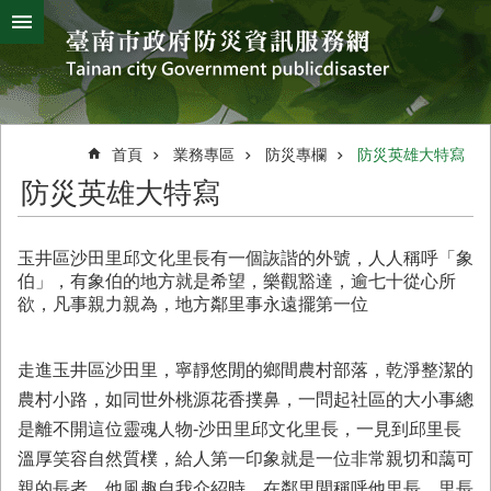
搜
跳到主要內容區塊
尋
進
階
搜
熱
颱
地
風
震
門
尋
關
首頁
業務專區
防災專欄
防災英雄大特寫
鍵
災
防災英雄大特寫
字
害
防
救
玉井區沙田里邱文化里長有一個詼諧的外號，人人稱呼「象
辦
伯」，有象伯的地方就是希望，樂觀豁達，逾七十從心所
公
欲，凡事親力親為，地方鄰里事永遠擺第一位
室
簡
介
走進玉井區沙田里，寧靜悠閒的鄉間農村部落，乾淨整潔的
農村小路，如同世外桃源花香撲鼻，一問起社區的大小事總
災
是離不開這位靈魂人物-沙田里邱文化里長，一見到邱里長
防
新
溫厚笑容自然質樸，給人第一印象就是一位非常親切和藹可
聞
親的長者，他風趣自我介紹時，在鄰里間稱呼他里長、里長