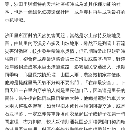
等，沙田里與獨特的天埔社區頓時成為兼具多種功能的社
區，也是一個綠化低碳環保社區，成為農村再生成功最好的
示範場域。
沙田里所面對的天然災害問題，當然是水土保持及坡地災
害，由於里內野溪分布多及山坡地形，雖然不是列管土石流
災害潛勢區，較少發生積淹水災情，但汛期時常出現短延時
強降雨，卻會造成產業道路邊坡土石滑動或路基掏空，野溪
護岸毀損造成溪水溢出淹過道路，影響居民交通出入。汛期
雨季時，邱里長戒慎恐懼，山區大雨，農路毀損家常便飯，
他總是提醒里民天氣不好就不要出門，「在家最安全」。下
雨天唯一在里內穿梭的人就是里長他自己，因為這是里長的
責任，當午後雷陣雨或降雨量較大時，他總是駕駛汽車與太
太兩人巡視各聚落，如發現樹木或竹林傾倒阻礙交通，或是
石塊掉落，一定立即停車穿著雨衣拿起鋸子或鏟子在第一時
間處理，盡力排除，較大災情則通報區公所聯繫開口契約廠
商派員緊急處理，與區公所保持順暢的橫向聯繫與默契，維