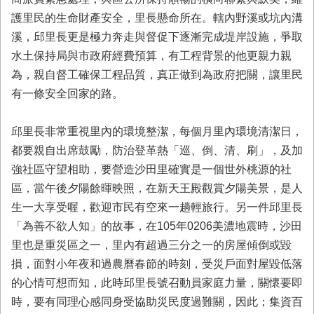
護里民的生命財產安全，里長懸命所在。轄內野溪或坑內溝
溪，邱里長更是極力奔走與督促下逐漸完成堤岸設施，爭取
水土保持局與市政府經費預算，有工程背景的他更親力親
為，親自督工確保工程品質，真正做到為政府把關，讓里民
有一條安全回家的路。
邱里長非常重視里內的環境整潔，每個月里內環境清潔日，
都要親自出席鼓勵，防治登革熱「巡、倒、清、刷」，及加
強社區守望相助，要營造沙田里確實是一個世外桃源的社
區，當午後夕陽餘暉映照，在新天王殿觀賞夕陽美景，是人
生一大享受喔，歡迎市民有空來一趟輕旅行。另一件邱里長
「為善不欲人知」的故事，在105年0206美濃地震時，沙田
里也是重災區之一，里內有超過三分之一的房屋傾倒或毀
損，面對小年夜和過農曆春節的時刻，受災戶面對屋毀低落
的心情可想而知，此時邱里長號召動員家庭力量，關懷要即
時，要有同理心感同身受協助災民度過難關，因此；集資百