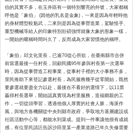
伯的其實不多，在玉井區有一個特別響亮的外號，大家都稱
業
務
呼他是「象伯」 (因他的乳名是金象)，一來是因為年輕時他
專
的身材體型較魁武，二來則是因為從事營造業，駕駛怪手、
區
重型機械等給人的印象特別壯碩強悍就像大象的形象一樣，
便
一開始的暱稱時間叫久了，反而成為大家習慣他的稱呼。
民
服
「象伯」邱文化里長，已逾70從心所欲，在臺南縣市合併
務
前當選最後一任村長，回顧民國95年參與村長第一次選舉
網
時，因為從事營造工程事業，從事村子裡的大小事務不多，
站
里民推助下來登記參選村長，為民服務幾乎從零開始，既然
導
要參選就要盡全力以赴，最後在不看好的選情下，以11票
覽
贏得村長選舉，開始認真實現為村里服務，造福鄉親的工
回
作，一切從頭學習，透過他個人厚實的社會人脈，海派作
首
風，與地方各機關從中央到縣市政府，爭取地方基層建設或
頁
社區活動中心等，都能水到渠成。提到一件事讓他很有成就
市
感，有位里民請託告訴沙田里某一產業道路已年久失修需要
府