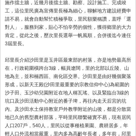
施作擋土牆，近幾月後擋土牆、勘察、設計施工、完成竣
首
頁
工，這位里民廣為宣傳里長極為細心，聊解地方建設經費申
請不易，就會自動幫忙積極爭取，里民額樂稱讚，直呼「選
對人」，服務到家，貼心不怕辛勞的個性，獲得鄉里的大力
肯定，從此之後，歷次里長選舉一帆風順，合併後迄今連任
3屆里長。
邱里長介紹沙田里是玉井區最東部的村落，亦是地勢最高所
在，行政範圍橫跨台3線，幅員遼闊，里的北部以丘陵、山
地為主，並和楠西區、南化區交界。沙田里是由好幾個聚落
形成，以新天王殿(沙田里最重要的宗教信仰中心)為範圍的
沙子田、玉沙幼兒園附近在地人稱瓦瑤、以及緊臨台3線的
坑口及沙田活動中心附近的番子埤，再往內走天后宮的坑
內、及沙田水土保持教室戶外教學附近的山後，都是分散當
地已久的舊型農村部落，平時里民聯繫確實不易，現有居民
人口207戶，540人，里民以從事種植果園、農耕居多，年
輕人口外流相當嚴重，里內多為高齡年長者，多年前，邱里