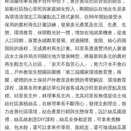
林清蘭理事長攜手合作帶領下，逐步實現社區營造的願景，
鼓勵社區熱心里民與家庭婦女投入，剛開始以在地女生居多
為環境清潔志工與據點志工模式參與。自96年開始接受水
保局的農村再生計畫訓練，發展多元產業及生活、生產、生
態、環境教育、休閒觀光於一體，增加在地就業機會，促進
人口回鄉，落實永續鄰里發展。經過關懷、進階、核心四個
階段的過程，完成農村再生計畫。邱里長透過豐沛的人脈邀
請水土保持局共同關注地方發展轉型，將最新與多元的農村
再生觀念引入社區，「皇天不負苦心人」，努力汗水不會白
流，戶外教室生態園區榮獲「第三屆國家環境教育獎」殊
榮，硬體的水土保持戶外教室及軟體的導覽解說、環境教育
課程，讓慕名而來參訪單位與遊客成為沙田里新的景點及指
標。邱里長主外，林理事長主內，尤其邱里長無償提供土地
給社區廣植絲瓜，在林理事長不斷用心，發揮文創理念，致
力改善社區環境，結合產業行銷與生態保育，設計絲瓜園巡
禮，絲瓜絡創意DIY課程，絲瓜全身都是寶，可拿來煮麵
線、包水餃，還可以拿來作筆筒、面紙盒，還可做成絲瓜露