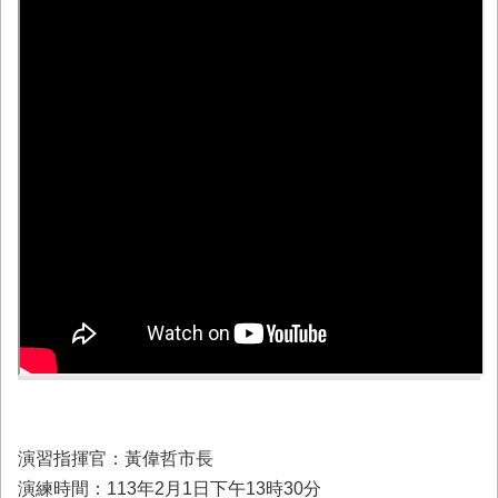
業
務
專
區
便
民
服
務
網
站
導
覽
回
首
頁
演習指揮官：黃偉哲市長
市
府
演練時間：113年2月1日下午13時30分