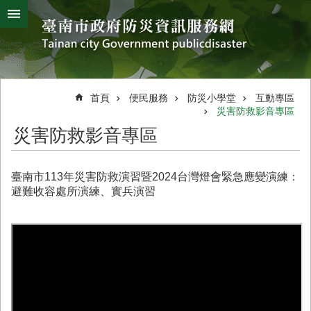
搜
跳到主要內容區塊
尋
進
階
搜
熱
颱
地
風
震
門
尋
關
首頁
便民服務
防災小學堂
互動專區
鍵
災害防救影音專區
災
字
害
災害防救影音專區
防
救
辦
臺南市113年災害防救演習暨2024台灣燈會緊急應變演練：
公
避難收容處所演練、實兵演習
室
簡
介
災
防
新
聞