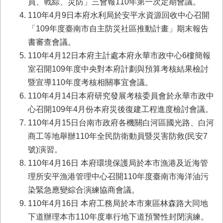
員、戰綜、災防」三會報110年第一次定期會議。
業
110年4月9日本府水利局於安平水資源回收中心召開
務
「109年度臺南市自主防災社區推動計畫」期末報告
專
書審查會議。
區
110年4月12日本府主計處本府永華市政中心6樓簡報
便
室召開109年度中央對本府計劃與預算考核結果檢討
民
暨宣導110年度考核相關事宜會議。
服
務
110年4月14日本府研究發展考核委員會於永華市政中
心召開109年4月份本府災後復建工程進度檢討會議。
網
110年4月15日台南市政府各機關白河區國光路、白河
站
商工等地舉辦110年全民防衛動員暨災害防救(民安7
導
覽
號)演習。
110年4月16日 本府環境保護局於本市漁港及近海管
回
理所安平漁港管理中心召開110年度臺南市海洋油污
首
頁
染緊急應變綜合演練協商會議。
110年4月16日 本府工務局於本市東區林森路大同地
市
下道辦理本市110年度車行地下道預警性封閉演練。
府