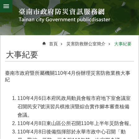
搜
跳到主要內容區塊
尋
進
階
搜
熱
颱
地
風
震
門
尋
關
首頁
災害防救辦公室簡介
大事紀要
鍵
災
大事紀要
字
害
防
救
臺南市政府暨所屬機關110年4月份辦理災害防救業務大事
辦
紀
公
室
簡
110年4月6日本府民政局動員會報市府地下室會議室
介
召開民安7號演習兵棋推演暨綜合實作腳本審查核備
會議。
災
防
110年4月8日東山區公所召開110年上半年災防會報。
新
110年4月8日後備指揮部於永華市政中心召開「動
聞