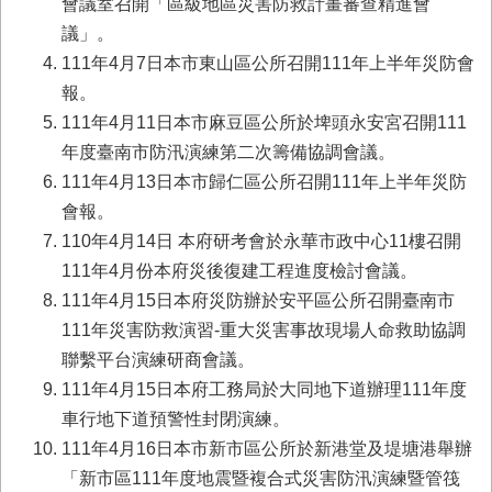
會議室召開「區級地區災害防救計畫審查精進會
業
議」。
務
111年4月7日本市東山區公所召開111年上半年災防會
專
報。
區
111年4月11日本市麻豆區公所於埤頭永安宮召開111
便
年度臺南市防汛演練第二次籌備協調會議。
民
111年4月13日本市歸仁區公所召開111年上半年災防
服
務
會報。
110年4月14日 本府研考會於永華市政中心11樓召開
網
111年4月份本府災後復建工程進度檢討會議。
站
111年4月15日本府災防辦於安平區公所召開臺南市
導
覽
111年災害防救演習-重大災害事故現場人命救助協調
聯繫平台演練研商會議。
回
111年4月15日本府工務局於大同地下道辦理111年度
首
頁
車行地下道預警性封閉演練。
111年4月16日本市新市區公所於新港堂及堤塘港舉辦
市
「新市區111年度地震暨複合式災害防汛演練暨管筏
府