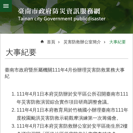
搜
跳到主要內容區塊
尋
進
階
搜
熱
颱
地
風
震
門
尋
關
首頁
災害防救辦公室簡介
大事紀要
鍵
災
大事紀要
字
害
防
救
臺南市政府暨所屬機關111年4月份辦理災害防救業務大事
辦
紀
公
室
簡
111年4月1日本府災防辦於安平區公所召開臺南市111
介
年災害防救演習綜合實作項目研商調整會議。
111年4月1日本府教育局於竹橋國小辦理臺南市111年
災
防
度校園颱洪災害防救示範觀摩演練第一次籌備會。
新
111年4月7日本府災害防救辦公室於安平區衛生所2樓
聞