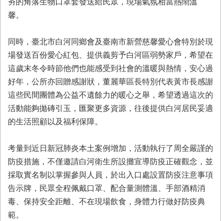
夯的角落生物口罩套發送給民眾，現場氣氛相當熱鬧溫
業
馨。
務
專
同時，臺北市白河同鄉會及臺南市新營慈馨愛心會特別於現
區
場發送百份愛心紅包、提供義剪予白河區弱勢家戶，希望在
便
這歲末冬令時節他們也能感受到社會的溫暖與熱情，安心過
民
好年，公所亦回贈感謝狀，董麗華區長特別代表黃市長感謝
服
務
這些民間團體為公益不遺餘力的暖心之舉，希望透過這次的
活動能夠拋磚引玉，匯聚更多資源，往後提供白河居民妥適
網
的生活照顧以及福利保障。
站
導
覽
考量到近日新冠肺炎本土案例增加，活動執行了周全嚴謹的
防疫措施，不僅邀請白河衛生所設攤宣導防疫正確觀念，並
回
採取實名制以掌握參與人員，於出入口處設置防疫注意事項
首
頁
告示牌，民眾全程佩戴口罩、配合量測體溫、手部酒精消
毒、保持安全距離、不在現場飲食，身體力行做好防疫典
市
範。
府