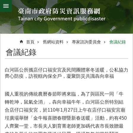
搜
跳到主要內容區塊
尋
進
階
搜
熱
颱
地
風
震
門
尋
關
首頁
舊網站資料
專家諮詢委員會
會議紀錄
鍵
災
會議紀錄
字
害
防
救
白河區公所攜店仔口福安宮及民間團體寒冬送暖，公私協力
辦
齊心防疫，訪視轄內保全戶，凝聚防災共識犇向幸福
公
室
簡
國人重視的傳統農曆春節即將來臨，為了與區民一同「牛
介
轉乾坤，鼠氣全消」，犇向幸福牛年，白河區公所特別結
合店仔口福安宮，於110年1月27日上午在店仔口福安宮廟
災
防
埕廣場舉辦「金牛報喜贈春聯暨新春送暖」活動，約有450
新
人齊聚一堂，市長夫人劉育菁老師更加碼代表市長致贈最
聞