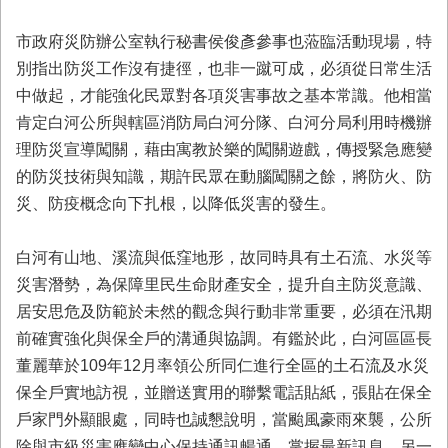
首
頁
市政府災防辦公室執行秘書侯俊彥參事也蒞臨活動現場，特
別指出防災工作沒有捷徑，也非一蹴可成，必須從日常生活
中做起，才能強化民眾對各項災害事故之基本常識。他相當
肯定白河公所與轄區消防局白河分隊、白河分局利用時機辦
理防災宣導闖關，藉由寓教於樂的闖關遊戲，傳授緊急應變
的防災技術與知識，期許民眾在動腦闖關之餘，將防火、防
災、防疫概念向下扎根，以降低災害的發生。
白河有山地、溪流與低窪地形，故同時具有土石流、水災等
災害潛勢，為保障里民生命財產安全，提升自主防災意識、
居安思危及防範於未然的觀念與行動非常重要，必須在汛期
前確實強化與保全戶的溝通與協調。有鑑於此，白河區區長
董麗華於109年12月率領公所同仁進行全區的土石流及水災
保全戶實地訪視，並贈送實用的聯繫電話貼紙，張貼在保全
戶家門外顯眼處，同時也誠懇說明，當颱風豪雨來襲，公所
除與市級災害應變中心保持通訊暢通，掌握最新訊息，另一