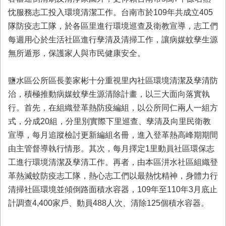
忱服務志工投入環境清潔工作。台南市於109年共成立405
業
務
隊防疫志工隊，於各區里進行環境巡查及衛教宣導，志工們
專
每週用心於生活社區進行孳清及清掃工作，讓病媒蚊孳生源
區
無所遁形，保護家人與市民健康安全。
便
民
鹽水區公所區長姜家彬十分重視里內社區環境清潔及孳清防
服
治，積極推動病媒蚊孳生源清除計畫，以三大面向落實執
務
行。首先，在組織登革熱防疫編組，以公所同仁兩人一組方
網
式，分成20組，分里別實際下里巡查、孳清及向里民衛教
站
宣導，每月追蹤檢討更新編組名冊，進入登革熱高峰期期間
導
由主管督導執行情形。其次，每月擇定1里動員社區環保志
覽
工進行環境清潔及孳清工作。再者，由本區汫水社區組織登
回
革熱滅蚊防疫志工隊，熱心志工們以最熱忱精神，身體力行
首
清掃社區環境並傾倒路面積水容器，109年至110年3月底止
頁
計調查4,400家戶、動員488人次、清除125個積水容器。
市
府