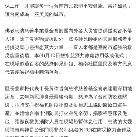
保工作，才能讓每一位台南市民都能平安健康、吉祥如意，
讓台南成為一座美麗的城市。
佛教慈濟慈善事業基金會於國內外各大災害提供援助皆不落
人後，除了災害物資援助外，眾多師兄師姐的志願服務者更
提供災民心靈撫慰莫大力量，一直以來都是臺南市堅強的救
災能量後盾。本(4)月10日鹽水慈濟共修處啟用落成儀式，
在現場超過百名的慈濟師兄師姐、橋南社區里民及地方民意
代表虔誠祝禱中圓滿落幕。
區長姜家彬代表市長黃偉哲向慈濟慈善基金會表達最深切地
謝意，去年新冠肺炎最嚴峻時期，慈濟為了台南防疫送關
懷，捐贈安心祝福包防疫物資及動員志工協助醫療口罩生
產。並體恤台南市消防局打火弟兄辛勞，捐贈福慧床及毛
毯，讓徹夜救災消防人員在現場短暫休息使用，慈濟的大愛
與福慧精神是公部門與非營利組織(NPO)在防災協力合作及