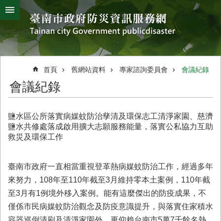
搜
跳到主要內容區塊
尋
進
階
搜
熱
颱
地
風
震
門
尋
關
首頁
舊網站資料
專家諮詢委員會
會議紀錄
鍵
災
會議紀錄
字
害
防
救
鹽水區公所落實病媒蚊防治孳清及環保志工清淨家園、慈濟
辦
鹽水共修處落成啟用擴大志願服務能量，落實公私協力互助
公
救災及環保工作
室
簡
介
臺南市政府一直相當重視登革熱病媒蚊防治工作，經過多年
來努力，108年至110年截至3月維持零本土案例，110年截
災
至3月有1例境外移入案例。能有這麼傑出的防疫成果，不
防
新
僅係市民病媒蚊防治觀念及防疫意識提升，與落實住家積水
聞
容器巡倒清刷及清淨家園外，更仰賴台南市5萬7千餘名熱