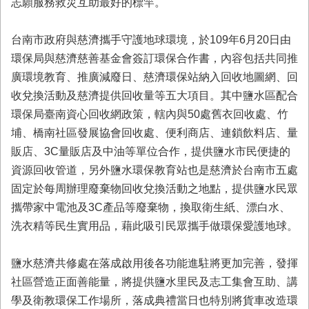
志願服務救災互助最好的標竿。
台南市政府與慈濟攜手守護地球環境，於109年6月20日由
環保局與慈濟慈善基金會簽訂環保合作書，內容包括共同推
廣環境教育、推廣減廢日、慈濟環保站納入回收地圖網、回
收兌換活動及慈濟提供回收量等五大項目。其中鹽水區配合
環保局臺南資心回收網政策，轄內與50處舊衣回收處、竹
埔、橋南社區發展協會回收處、便利商店、連鎖飲料店、量
販店、3C量販店及中油等單位合作，提供鹽水市民便捷的
資源回收管道，另外鹽水環保教育站也是慈濟於台南市五處
固定於每周辦理廢棄物回收兌換活動之地點，提供鹽水民眾
攜帶家中電池及3C產品等廢棄物，換取衛生紙、漂白水、
洗衣精等民生實用品，藉此吸引民眾攜手做環保愛護地球。
鹽水慈濟共修處在落成啟用後各功能進駐將更加完善，發揮
社區營造正面善能量，將提供鹽水里民及志工集會互助、講
學及衛教環保工作場所，落成典禮當日也特別將貨車改造環