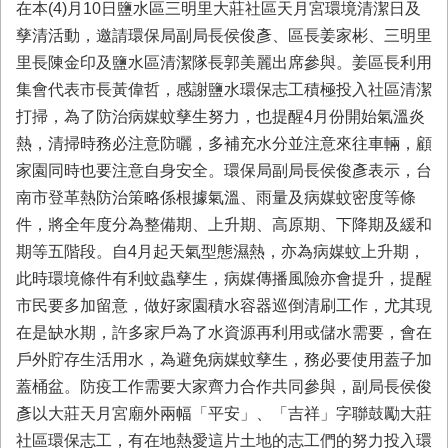
在本(4)月10日鹽水區三明里大莊社區天月宮環境清潔日及
首
頁
孳清活動，邀請環保局副局長侯俊彥、區長姜家彬、三明里
里長陳金印及鹽水區清潔隊長郭美麗出席參與。姜區長利用
集會代表市長黃偉哲，感謝鹽水環保志工積極投入社區清潔
打掃，為了防治病媒蚊孳生努力，也提醒4月份開始氣溫炎
熱，清掃時務必注意防曬，多補充水分並注意來往車輛，顧
家園同時也要注意自身安全。環保局副局長侯俊彥表示，台
南市登革熱防治策略係根據氣溫、雨量及病媒蚊密度等條
件，將全年度分為整備期、上升期、高原期、下降期及緩和
期等五階段。自4月起天氣型態濕熱，亦為病媒蚊上升期，
此時環境條件有利蚊蟲孳生，病媒傳播風險亦會提升，提醒
市民要多加留意，做好家園積水容器巡倒清刷工作，尤其現
在是缺水期，許多家戶為了水資源再利用或儲水需要，會在
戶外貯存生活用水，為避免病媒蚊孳生，務必要使用蓋子加
蓋桶盆。防疫工作需要大家齊力合作共同參與，副局長侯俊
彥以大莊天月宮廟外兩幅「平安」、「吉祥」字聯鼓勵大莊
社區環保志工，有在地熱愛這片土地的志工們的努力投入環