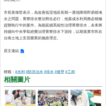
市長黃偉哲表示，為改善低窪地區長期一遇強降雨即易積淹
水之問題，菁寮排水整治勢在必行，他責成水利局務必積極
趕辦執行中的案件。為能延續系統性治理菁寮排水，未來將
持續向中央爭取經費治理菁寮排水下游段，以期落實市民在
台南土地上安居樂業的施政理念。
原文連結
標籤：
#水利
#防洪治水
#排水
#後壁
#工程
相關圖片