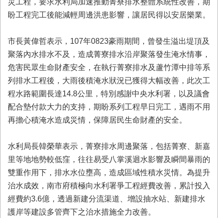
災工程，要求水利局加速推動菁寮排水整體系統性改善，期
業
盼工程完工後能減輕周邊洪患影響，讓居民得以安居樂業。
務
專
市長黃偉哲表示，107年0823豪雨期間，曾發生溢出堤頂及
區
聚落內水排水不及，造成菁寮排水沿岸聚落發生淹水情事，
便
危害民眾生命財產安全，在執行菁寮排水及蘆竹潭中排等系
民
列排水工程後，大雨後積淹水狀況已獲得大幅改善，此次工
服
務
程水路範圍長達14.8公里，特別感謝中央水利署，以及議會
配合墊付款大力的支持，期盼系列工程早日完工，遇雨不用
網
再擔心積淹水造成災情，保障居民生命財產的安全。
站
導
覽
水利局長韓榮華表示，菁寮排水周邊聚落，包括菁寮、新嘉
里等地地勢較低窪，往往易受八掌溪迴水影響及瞬間暴雨的
回
雙重作用下，排水水位壅高，造成區域性積水災情。為提升
首
頁
治水成效，南市府積極向水利署爭工程經費改善，累計投入
經費約3.6億，透過新建分流渠道、增設抽水站、新建排水
市
護岸等建設多管齊下之治水措施全力改善。
府