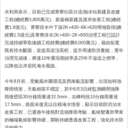
首
頁
水利局表示，目前已完成菁寮社區分流/抽水站新建及改建
工程(總經費3,800萬元)、新嘉橋新建及護岸改善工程(總經
費1.8億元)、菁寮排水中下游2K+400~6K+630用地取得(總
經費1.5億元)及菁寮排水2K+400~2K+650治理工程已設計
完成持續爭取後續工程經費(總經費6,000萬元)，藉由拓寬
既有排水斷面，並提高堤頂高程，提升周邊防洪量能，逐年
治理完成後，將達10年重現期頻率及25年不溢堤之標準，
以降低沿岸居民淹水風險。
今年8月初，受颱風外圍環流及西南氣流影響，出現短時強
降雨情形，天氣相當不穩定，其中8月3日經監測瞬間強降
雨後壁區30分鐘雨量達32.5mm，尖峰時段10分鐘雨量達
17.5mm，路面未復見以往積淹水情形，顯示目前防洪治水
改善工程，已通過午後熱對流強降雨考驗，氣候變遷所帶來
的極端氣候影響持續，期盼持續透過改善工程，強化排水防
洪的能力。