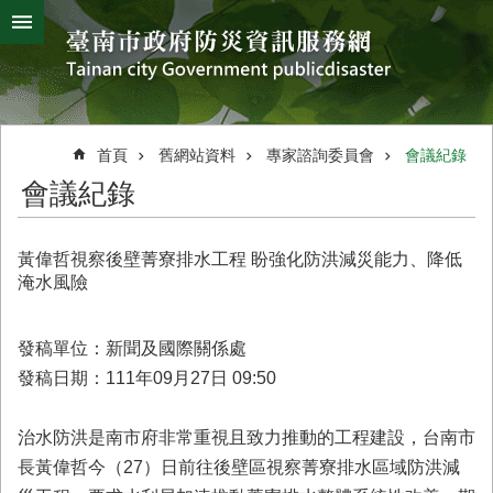
搜
跳到主要內容區塊
尋
進
階
搜
熱
颱
地
風
震
門
尋
關
首頁
舊網站資料
專家諮詢委員會
會議紀錄
鍵
災
會議紀錄
字
害
防
救
黃偉哲視察後壁菁寮排水工程 盼強化防洪減災能力、降低
辦
淹水風險
公
室
簡
發稿單位：新聞及國際關係處
介
發稿日期：111年09月27日 09:50
災
防
治水防洪是南市府非常重視且致力推動的工程建設，台南市
新
長黃偉哲今（27）日前往後壁區視察菁寮排水區域防洪減
聞