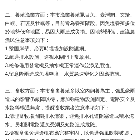
首
頁
二、養殖漁業方面：本市漁業養殖虱目魚、臺灣鯛、文蛤、
白蝦、石斑及牡蠣等，目前皆為養殖階段。因魚塭養殖多位
於地勢低窪地區，易因大雨造成災損。因地勢關係，建議農
漁民注意事項如下：
1.鞏固岸壁、必要時塭堤加設防護網。
2.疏通排水設施、巡視水閘門正常啟用。
3.檢修備用發電機及抽水機正常運作並添足用油。
4.留意降雨造成魚塭鹽度、水質急速變化之因應措施。
三、畜牧方面：本市畜禽養殖多以室內飼養為主，強風豪雨
造成的影響仍嚴陣以待，應加強建物設施固定、電路安全及
水路等暢通無虞，提醒畜牧業者注意事項如下：
1.清理畜牧場周圍排水溝渠，避免排水孔道阻塞造成積水淹
水。另相關電路避免受潮及短路造成危險。
2.檢視畜禽舍週邊帆布應完整牢固，以免遭強風吹襲破壞，