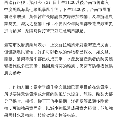
西進行路徑，預訂今（3）日上午11:00以後台南市將進入
業
中度颱風海葵七級風暴風半徑，下午13:00後，台南市風雨
務
將逐漸增強。黃偉哲市長籲請農友應嚴加戒備，及早辦理農
專
區
業防災、減災之整備工作，不要因今年颱風都未造成嚴重災
損而鬆懈，應隨時保持警戒並注意颱風訊息。
便
民
服
臺南市政府農業局表示，上次蘇拉颱風未對臺灣造成災害，
務
但也讓農民警惕，許多可以收成的作物都已採收，如文旦、
龍眼、酪梨等幾乎都已收成完畢，水產及畜產業者的防災應
網
變措施也多已完備，惟因應海葵的颱風，仍需有防範措施供
站
導
農友參考：
覽
一、作物方面：慶幸季節作物文旦幾已完畢目前在集貨場，
回
首
所以要注意集貨場或倉庫的防風防水設施。龍眼、酪梨大部
頁
分已採收。柑橘、柳丁正值生長期，洋香瓜等瓜類多剛種
植，可加強果實固定，以減少強風造成果實之損傷，並加強
市
府
果園排水及植株、枝幹架設支柱等措施。