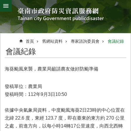
搜
跳到主要內容區塊
尋
進
階
搜
熱
颱
地
風
震
門
尋
關
首頁
舊網站資料
專家諮詢委員會
會議紀錄
鍵
災
會議紀錄
字
害
防
救
海葵颱風來襲，農業局籲請農友做好防颱準備
辦
公
室
發稿單位：農業局
簡
發稿時間：112年9月3日10:50
介
災
依據中央氣象局資料，中度颱風海葵2日23時的中心位置在
防
北緯 22.6 度，東經 123.7 度，即在臺東的東方約 270 公里
新
之處，前進方向，以每小時14轉17公里速度，向西北西轉
聞