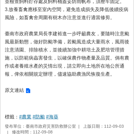
並檢查飼料貯存處及飼料桶蓋妥防雨帆布，須壓牢固定。
3.放養畜禽應移至室內空間，避免造成損失及降低後續疫病
風險，如畜禽舍周圍有樹木亦注意並進行適當修剪。
臺南市政府農業局長李建裕進一步呼籲農友，要隨時注意颱
風最新動態，做好防颱準備，若颱風造成大量雨水，風雨後
注意清園、排除積水，並後續加強中耕培土及肥培管理措
施，以防範病蟲害發生，以確保農作物產量及品質。倘有農
作或者養殖水產的災情出現，請立即向土地所在地公所通
報，俾依相關規定辦理，儘速協助農漁民恢復生產。
原文連結
標籤：
#農業
#防颱
#海葵
發布單位：臺南市政府災害防救辦公室
上版日期：112-09-03
修改時間：112-09-08