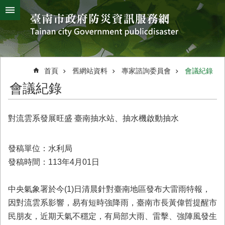
搜
跳到主要內容區塊
尋
進
階
搜
熱
颱
地
風
震
門
尋
關
首頁
舊網站資料
專家諮詢委員會
會議紀錄
鍵
災
會議紀錄
字
害
防
救
對流雲系發展旺盛 臺南抽水站、抽水機啟動抽水
辦
公
室
發稿單位：水利局
簡
發稿時間：113年4月01日
介
災
中央氣象署於今(1)日清晨針對臺南地區發布大雷雨特報，
防
因對流雲系影響，易有短時強降雨，臺南市長黃偉哲提醒市
新
民朋友，近期天氣不穩定，有局部大雨、雷擊、強陣風發生
聞