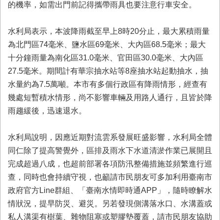
的機率，如需出門前記得攜帶雨具也要注意行車安全。
業
務
水利局表示，本波降雨截至早上8時20分止，最大累積雨量
專
區
為北門區74毫米、鹽水區69毫米、大內區68.5毫米；最大
十分鐘雨量為南化區31.0毫米、官田區30.0毫米、大內區
便
27.5毫米。期間計有華宗抽水站等8座抽水站起動抽水，抽
民
服
水量約為7.5萬噸。本市有多個行政區有降雨情形，經查有
務
幾處短暫積水情形，尚不影響車輛及用路人通行，且皆於降
雨趨緩後，迅速退水。
網
站
導
水利局說明，因應近期對流雲系發展旺盛影響，水利局全體
覽
同仁除了提高警覺外，區排及雨水下水道清淤作業已展開且
完成超過八成，也超前部署各項防汛整備措施並頻繁進行巡
回
首
查，同時也會持續守視，也籲請市民朋友可多加利用臺南市
頁
政府官方Line群組、「臺南水情即時通APP」，隨時瞭解水
情狀況，提早防災、避災。另若發現側溝落水口、水溝蓋或
市
府
私人溝渠有樹葉、雜物阻塞或塑膠墊覆蓋，請市民朋友協助