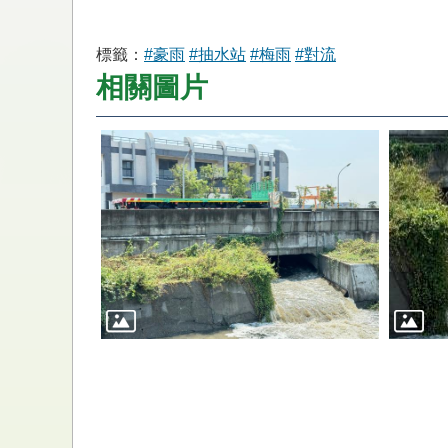
標籤：
#豪雨
#抽水站
#梅雨
#對流
相關圖片