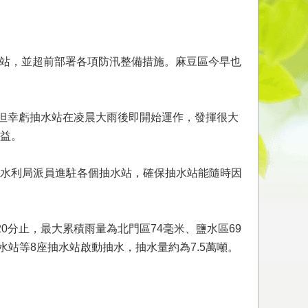
抽水站，並超前部署各項防汛整備措施。麻豆區今早也
，但幸虧抽水站在凌晨大雨後即開始運作，發揮很大
益。
水利局派員進駐各個抽水站，確保抽水站能隨時因
分止，最大累積雨量為北門區74毫米、鹽水區69
抽水站等8座抽水站啟動抽水，抽水量約為7.5萬噸。