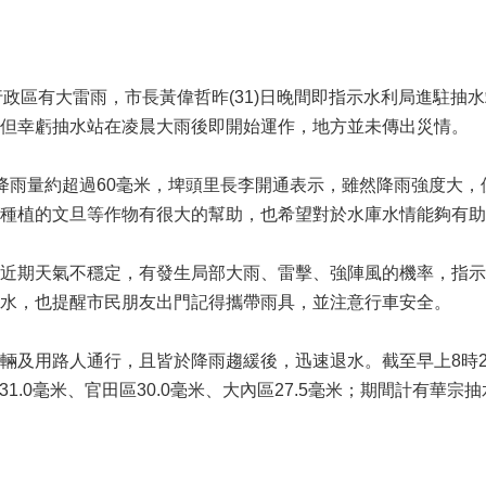
行政區有大雷雨，市長黃偉哲昨(31)日晚間即指示水利局進駐
但幸虧抽水站在凌晨大雨後即開始運作，地方並未傳出災情。
降雨量約超過60毫米，埤頭里長李開通表示，雖然降雨強度大
種植的文旦等作物有很大的幫助，也希望對於水庫水情能夠有助
近期天氣不穩定，有發生局部大雨、雷擊、強陣風的機率，指示
水，也提醒市民朋友出門記得攜帶雨具，並注意行車安全。
輛及用路人通行，且皆於降雨趨緩後，迅速退水。截至早上8時20
1.0毫米、官田區30.0毫米、大內區27.5毫米；期間計有華宗